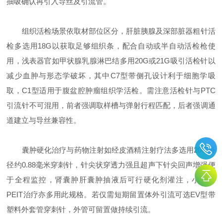
抽吸确认再引入导丝及引流管。
组织活检场景依取材部位区分，肝脏胰腺及深部脏器粗针活
检多选用18G以获取足够组织条，配合自动或半自动活检枪使
用，浅表器官如甲状腺乳腺淋巴结多用20G或21G吸引活检针以
减少血肿与形态学破坏，其中C7型带侧孔设计利于细胞学吸
取，C1型适用于腹盆腔肿瘤组织学活检。需注意活检针与PTC
引流针不可混用，前者强调取样槽与弹射行程匹配，后者强调通
道建立与导丝兼容性。
囊肿硬化治疗与药物注射如经皮酒精注射疗法多选用20G外
径约0.88毫米穿刺针，针尖状穿透力强且超声下针尖回声增强便
于全程监控，肾囊肿肝囊肿抽液后可行硬化剂灌注，小肝癌
PEIT治疗亦多用此规格。若仅需短期留置体外引流可选EV型带
塑料外套管穿刺针，外管可留置做持续引流。