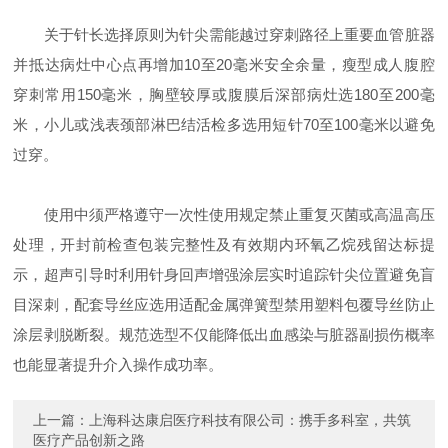
关于针长选择原则为针尖需能越过穿刺路径上重要血管脏器
并抵达病灶中心点再增加10至20毫米安全余量，瘦型成人腹腔
穿刺常用150毫米，胸壁较厚或腹膜后深部病灶选180至200毫
米，小儿或浅表颈部淋巴结活检多选用短针70至100毫米以避免
过穿。
使用中须严格遵守一次性使用规定禁止重复灭菌或高温高压
处理，开封前检查包装完整性及有效期内环氧乙烷残留达标提
示，超声引导时利用针身回声增强涂层实时追踪针尖位置避免盲
目深刺，配套导丝应选用适配金属弹簧型禁用塑料包覆导丝防止
涂层剥脱断裂。规范选型不仅能降低出血感染与脏器副损伤概率
也能显著提升介入操作成功率。
上一篇：
上海科达康启医疗科技有限公司：携手多科室，共筑
医疗产品创新之路