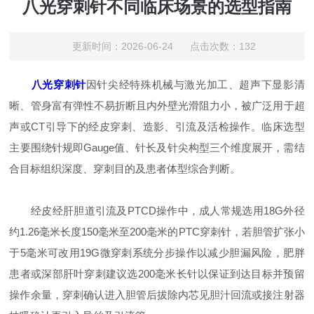
八光穿刺针不同临床场景的选型指南
更新时间：2026-06-24 点击次数：132
八光穿刺针
因针尖经特殊机械与激光加工、超声下显影清
晰、管身富有弹性不易折断且内外壁光滑阻力小，被广泛用于超
声或CT引导下的经皮穿刺、造影、引流及活检操作。临床选型
主要围绕针规即Gauge值、针长及针尖构型三个维度展开，需结
合目标组织深度、穿刺目的及患者体型综合判断。
经皮经肝胆道引流及PTCD操作中，成人常规选用18G外径
约1.26毫米长度150毫米至200毫米的PTC穿刺针，若胆管扩张小
于5毫米可改用19G微穿刺系统分步操作以减少胆漏风险，肥胖
患者或深部肝叶穿刺建议选200毫米长针以保证到达目标并预留
操作余量，穿刺确认进入胆管后拔除内芯见胆汁回流或接注射器