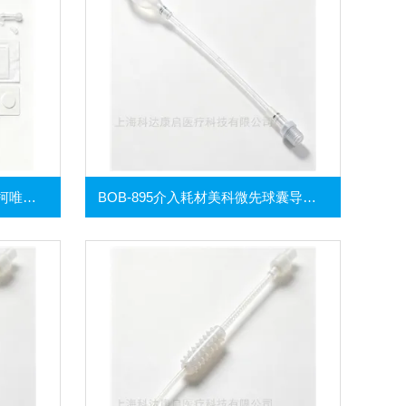
PVPPK2014L08-A介入耗材迈柯唯热稀释导管包及压力监测套装
BOB-895介入耗材美科微先球囊导引导管