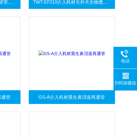
F3介入耗材康鸽一次性使用输尿管导管
TWT-EF210介入耗材天外天生物透析液过滤器
电话
扫码加微信
再通管
GS-A介入耗材晨生鼻泪道再通管