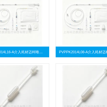
PVPPK2014L16-A介入耗材迈柯唯热稀释导管包及压力监测套装