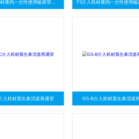
F4介入耗材康鸽一次性使用输尿管导管
C介入耗材晨生鼻泪道再通管
GS-B介入耗材晨生鼻泪道