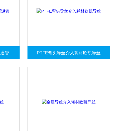
再通管
PTFE弯头导丝介入耗材欧凯导丝