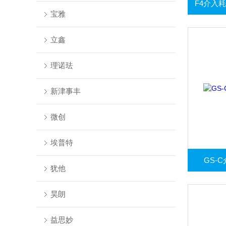
宝雅
立鑫
理诺珐
新津事丰
微创
埃普特
GS-
犹他
昊朗
益思妙