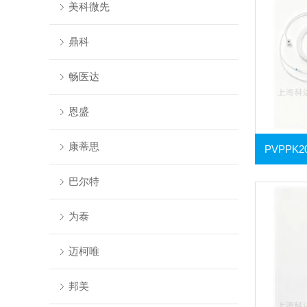
美科微先
鼎科
畅医达
恩盛
康蒂思
巴尔特
为泰
迈柯唯
邦美