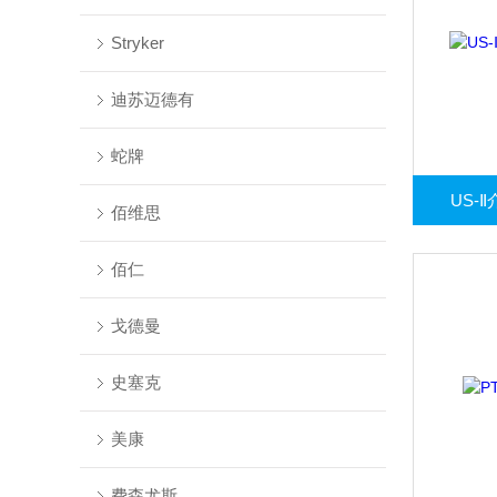
Stryker
迪苏迈德有
蛇牌
US-
佰维思
佰仁
戈德曼
史塞克
美康
费森尤斯