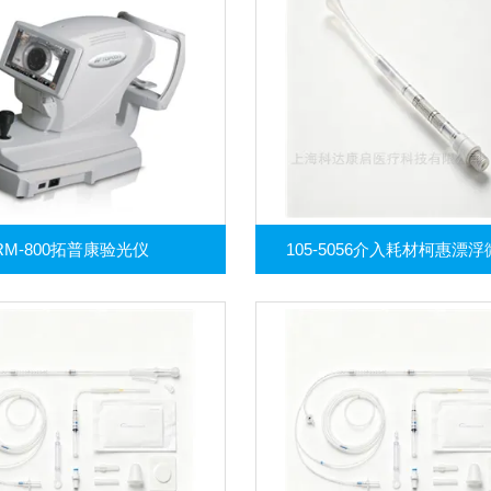
RM-800拓普康验光仪
105-5056介入耗材柯惠漂