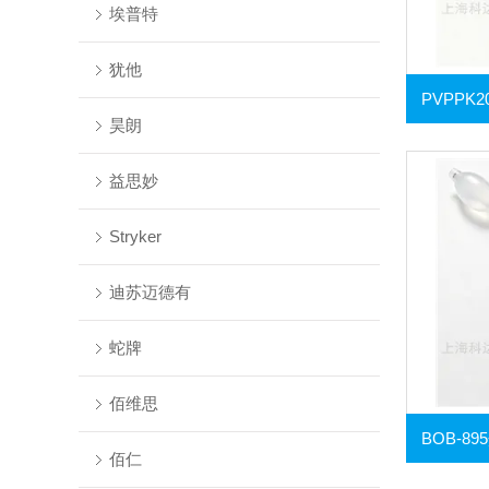
埃普特
犹他
昊朗
益思妙
Stryker
迪苏迈德有
蛇牌
佰维思
佰仁