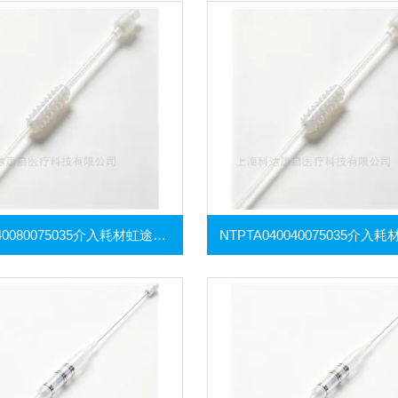
NTPTA040080075035介入耗材虹途外周乳突球囊扩张导管