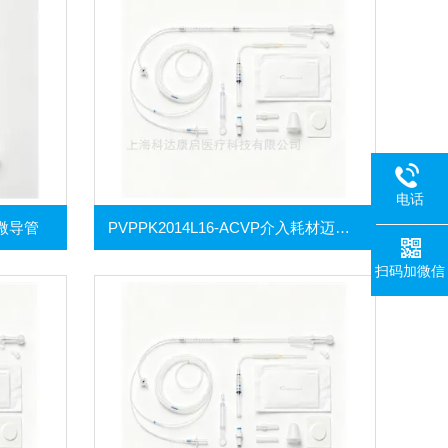
电话
浮微导管
PVPPK2014L16-ACVP介入耗材迈柯唯热稀释导管包及压力监测套装
扫码加微信