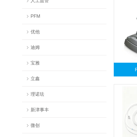
人工血管
PFM
优他
迪姆
宝雅
立鑫
理诺珐
新津事丰
微创