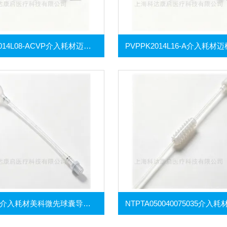
PVPPK2014L08-ACVP介入耗材迈柯唯热稀释导管包及压力监测套装
BOB-895介入耗材美科微先球囊导引导管