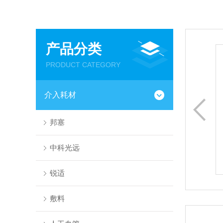
产品分类
多美非接触式眼压计
PRODUCT CATEGORY
多美非接触式眼压计FT-1000眼压计临床作患者眼内压力检
查、青光眼诊断用。
介入耗材
邦塞
中科光远
查看更多
锐适
敷料