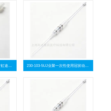
NTPTA040040075035介入耗材虹途外周乳突球囊扩张导管
230-103-5UJ业聚一次性使用冠状动脉球囊扩张导管