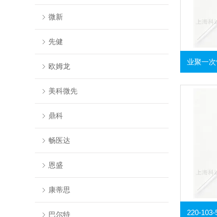
微新
先健
欧姆龙
美科微先
鼎科
畅医达
恩盛
康蒂思
巴尔特