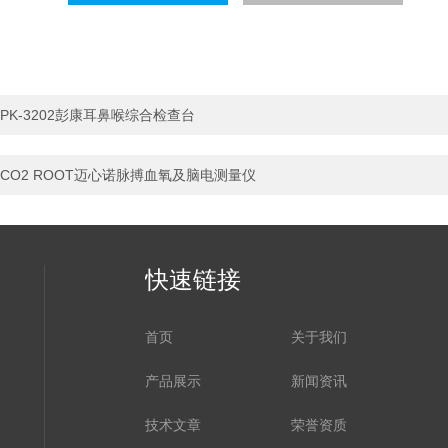
PK-3202彭康耳鼻喉综合检查台
CO2 ROOT迈心诺脉搏血氧及脑电测量仪
快速链接
首页
关于我们
产品展示
新闻资讯
技术文章
荣誉资质