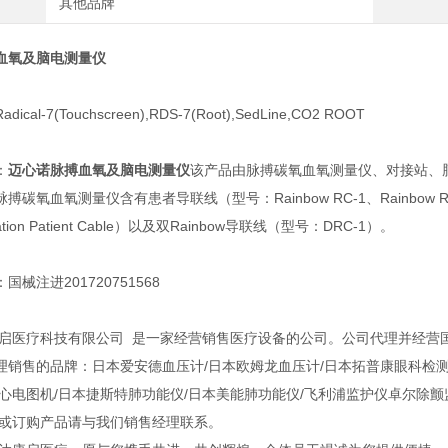
其他品牌
血氧及脑电测量仪
cal-7(Touchscreen),RDS-7(Root),SedLine,CO2 ROOT
：
迈心诺脉搏血氧及脑电测量仪
该产品由脉搏碳氧血氧测量仪、对接站、
搏碳氧血氧测量仪含有患者导联线（型号：Rainbow RC-1、Rainbow R
piration Patient Cable）以及双Rainbow导联线（型号：DRC-1）。
械注进201720751568
启医疗科技有限公司 是一家经营销售医疗设备的公司。公司代理并经营
理销售的品牌：日本爱安德血压计/日本欧姆龙血压计/日本拓普康眼科检测
电心电图机/日本捷斯特肺功能仪/日本美能肺功能仪/飞利浦监护仪卓尔除
询或订购产品请与我们销售经理联系。