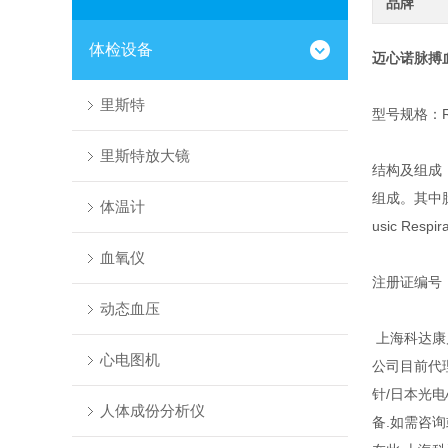
品牌
体检设备
迈心诺脉搏
里斯特
型号规格：Radi
里斯特放大镜
结构及组成
组成。其中脉
体温计
usic Res
血氧仪
注册证编号：国
动态血压
上海科达康
心电图机
公司目前代
针/日本光
人体成份分析仪
备.如需咨