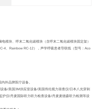
脑电模块、呼末二氧化碳模块（含呼末二氧化碳模块固定架）
C-4、Rainbow RC-12），声学呼吸患者导联线（型号：Aco
国内外品牌医疗设备。
设备/美国3M供应室设备/美国伟伦视力筛查仪/日本八光穿刺
颤监护仪/丹麦国际听力听力检查设备/丹麦麦德森听力检测等设