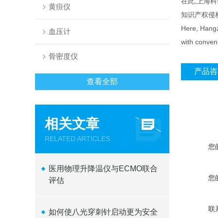
在此,上海
黄疸仪
知识产权侵
Here, Hangzh
血压计
with conveni
骨密度仪
产品咨
查看全部
相关文章
RELATED ARTICLES
您
医用物理升降温仪与ECMO联合
您
评估
联
如何使八光穿刺针启动更为安全