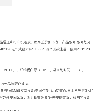
品通道和打印机组成。型号差异如下表：产品型号 型号划分
0*128点阵式显示屏SK5004 四个测试通道，使用240*128
APTT）、纤维蛋白原（FIB）、凝血酶时间（TT）。
国内外品牌医疗设备。
/美国3M供应室设备/美国伟伦视力筛查仪/日本八光穿刺针/
护仪/丹麦国际听力听力检查设备/丹麦麦德森听力检测等设备.