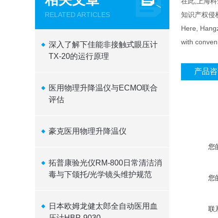
在此,上海
RELATED ARTICLES
知识产权侵
Here, Hangzh
with conveni
深入了解下佳能非接触式眼压计
TX-20的运行原理
产品咨
医用物理升降温仪与ECMO联合
评估
豪克医用物理升降温仪
您
拓普康验光仪RM-800日常清洁消
毒与下颌托/光学镜头维护规范
您
日本欧姆龙健太郎全自动医用血
联
压计HBP-9030