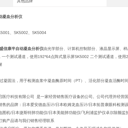
其他品牌
动凝血分析仪
5001、SK5002、SK5004
盛信康半自动凝血分析仪
由光学部分、计算机控制部分、液晶显示屏、样
1 一个测试通道，使用192*64点阵式显示屏SK5002 二个测试通道，使用24
屏
通过凝固法，用于检测血浆中凝血酶原时间（PT）、活化部分凝血活酶时间（
启医疗科技有限公司 是一家经营销售医疗设备的公司。公司代理并经营
销售的品牌：日本爱安德血压计/日本欧姆龙血压计/日本拓普康眼科检测设备
电图机/日本捷斯特肺功能仪/日本美能肺功能仪/飞利浦监护仪卓尔除颤监
订购产品请与我们销售经理联系