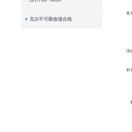
常
戈尔不可吸收缝合线
详
补