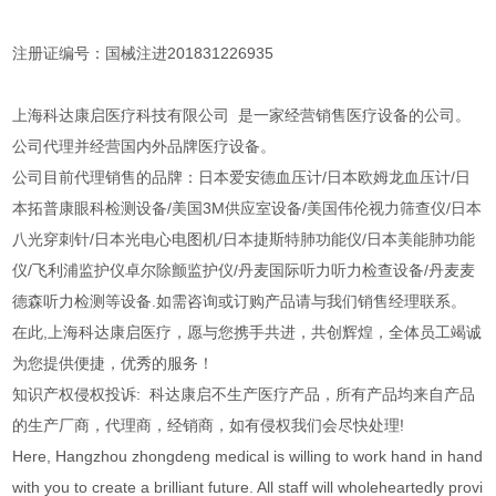
注册证编号：国械注进201831226935
上海科达康启医疗科技有限公司 是一家经营销售医疗设备的公司。
公司代理并经营国内外品牌医疗设备。
公司目前代理销售的品牌：日本爱安德血压计/日本欧姆龙血压计/日
本拓普康眼科检测设备/美国3M供应室设备/美国伟伦视力筛查仪/日本
八光穿刺针/日本光电心电图机/日本捷斯特肺功能仪/日本美能肺功能
仪/飞利浦监护仪卓尔除颤监护仪/丹麦国际听力听力检查设备/丹麦麦
德森听力检测等设备.如需咨询或订购产品请与我们销售经理联系。
在此,上海科达康启医疗，愿与您携手共进，共创辉煌，全体员工竭诚
为您提供便捷，优秀的服务！
知识产权侵权投诉: 科达康启不生产医疗产品，所有产品均来自产品
的生产厂商，代理商，经销商，如有侵权我们会尽快处理!
Here, Hangzhou zhongdeng medical is willing to work hand in hand
with you to create a brilliant future. All staff will wholeheartedly provi