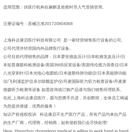
适用范围：供医疗机构在麻醉及抢救时导入气管插管用。
注册证编号：苏械注准201720804068
上海科达康启医疗科技有限公司 是一家经营销售医疗设备的公司。
公司代理并经营国内外品牌医疗设备。
公司目前代理销售的品牌：日本爱安德血压计/日本欧姆龙血压计/日
本拓普康眼科检测设备/美国3M供应室设备/美国伟伦视力筛查仪/日本
八光穿刺针/日本光电心电图机/日本捷斯特肺功能仪/日本美能肺功能
仪/飞利浦监护仪卓尔除颤监护仪/丹麦国际听力听力检查设备/丹麦麦
德森听力检测等设备.如需咨询或订购产品请与我们销售经理联系。
在此,上海科达康启医疗，愿与您携手共进，共创辉煌，全体员工竭诚
为您提供便捷，优秀的服务！
知识产权侵权投诉: 科达康启不生产医疗产品，所有产品均来自产品
的生产厂商，代理商，经销商，如有侵权我们会尽快处理!
Here, Hangzhou zhongdeng medical is willing to work hand in hand