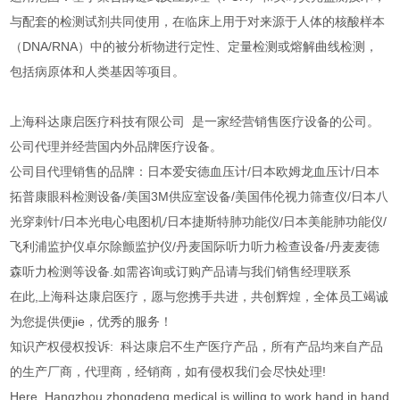
与配套的检测试剂共同使用，在临床上用于对来源于人体的核酸样本
（DNA/RNA）中的被分析物进行定性、定量检测或熔解曲线检测，
包括病原体和人类基因等项目。
上海科达康启医疗科技有限公司 是一家经营销售医疗设备的公司。
公司代理并经营国内外品牌医疗设备。
公司目代理销售的品牌：日本爱安德血压计/日本欧姆龙血压计/日本
拓普康眼科检测设备/美国3M供应室设备/美国伟伦视力筛查仪/日本八
光穿刺针/日本光电心电图机/日本捷斯特肺功能仪/日本美能肺功能仪/
飞利浦监护仪卓尔除颤监护仪/丹麦国际听力听力检查设备/丹麦麦德
森听力检测等设备.如需咨询或订购产品请与我们销售经理联系
在此,上海科达康启医疗，愿与您携手共进，共创辉煌，全体员工竭诚
为您提供便jie，优秀的服务！
知识产权侵权投诉: 科达康启不生产医疗产品，所有产品均来自产品
的生产厂商，代理商，经销商，如有侵权我们会尽快处理!
Here, Hangzhou zhongdeng medical is willing to work hand in hand