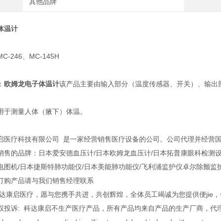
其他品牌
体温计
-246、MC-145H
：
欧姆龙电子体温计
该产品主要由输入部分（温度传感器、开关）、输出
用于测量人体（腋下）体温。
启医疗科技有限公司 是一家经营销售医疗设备的公司。公司代理并经营
销售的品牌：日本爱安德血压计/日本欧姆龙血压计/日本拓普康眼科检测设备
电图机/日本捷斯特肺功能仪/日本美能肺功能仪/飞利浦监护仪卓尔除颤监
订购产品请与我们销售经理联系
科达康启医疗，愿与您携手共进，共创辉煌，全体员工竭诚为您提供便jie
权投诉: 科达康启不生产医疗产品，所有产品均来自产品的生产厂商，代