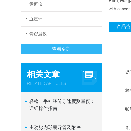
Here, Hangzh
黄疸仪
with conveni
血压计
产品咨
骨密度仪
查看全部
您
相关文章
RELATED ARTICLES
您
轻松上手神经传导速度测量仪：
详细操作指南
联
主动脉内球囊导管及附件
常