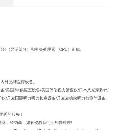
部分（显示部分）和中央处理器（CPU）组成。
国内外品牌医疗设备。
/美国3M供应室设备/美国伟伦视力筛查仪/日本八光穿刺针/
护仪/丹麦国际听力听力检查设备/丹麦麦德森听力检测等设备.
，优秀的服务！
理商，经销商，如有侵权我们会尽快处理!