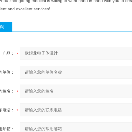
ou zhongdeng medical is willing to work hand in hand with you to create 
ent and excellent services!
询
产品：
的单位：
的姓名：
系电话：
用邮箱：