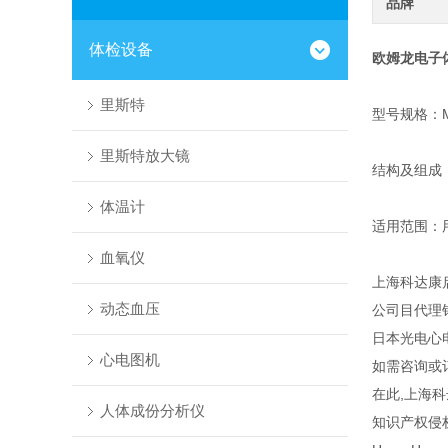
品牌
体检设备
欧姆龙电子
里斯特
型号规格：MC
里斯特放大镜
结构及组成
体温计
适用范围：
血氧仪
上海科达康
动态血压
公司目代理
日本光电心
心电图机
如需咨询或
在此,上海
人体成份分析仪
知识产权侵