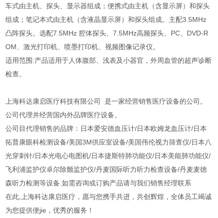
车式由主机、探头、显示器组成；便携式由主机（含显示屏）和探头
组成；笔记本式由主机（含液晶显示屏）和探头组成。主配3.5MHz
凸阵探头。选配7.5MHz 腔体探头、7.5MHz高频探头、PC、DVD-R
OM、激光打印机、喷墨打印机、视频图像记录仪。
适用范围:产品适用于人体腹部、浅表及小器官，外周血管的超声诊断
检查。
上海科达康启医疗科技有限公司 是一家经营销售医疗设备的公司。
公司代理并经营国内外品牌医疗设备。
公司目代理销售的品牌：日本爱安德血压计/日本欧姆龙血压计/日本
拓普康眼科检测设备/美国3M供应室设备/美国伟伦视力筛查仪/日本八
光穿刺针/日本光电心电图机/日本捷斯特肺功能仪/日本美能肺功能仪/
飞利浦监护仪卓尔除颤监护仪/丹麦国际听力听力检查设备/丹麦麦德
森听力检测等设备.如需咨询或订购产品请与我们销售经理联系
在此,上海科达康启医疗，愿与您携手共进，共创辉煌，全体员工竭诚
为您提供便jie，优秀的服务！