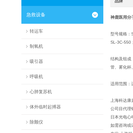
品牌
急救设备
神鹿医用分
转运车
型号规格：SL-
SL-3C-550
制氧机
结构及组成
吸引器
管、雾化杯
呼吸机
适用范围：
心肺复苏机
上海科达康
体外临时起搏器
公司目代理
日本光电心
除颤仪
如需咨询或