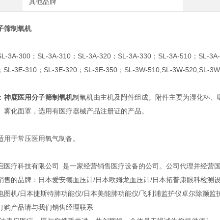
其他品牌
子筛制氧机
3A-300；SL-3A-310；SL-3A-320；SL-3A-330；SL-3A-510；SL-3A-
；SL-3E-310；SL-3E-320；SL-3E-350；SL-3W-510;SL-3W-520;SL-3W
：
神鹿医用分子筛制氧机
制氧机由主机及附件组成。附件主要为湿化杯、
、雾化面罩，选用有医疗器械产品注册证的产品。
适用于常压医用氧气制备。
启医疗科技有限公司 是一家经营销售医疗设备的公司。公司代理并经营
销售的品牌：日本爱安德血压计/日本欧姆龙血压计/日本拓普康眼科检测设备
电图机/日本捷斯特肺功能仪/日本美能肺功能仪/飞利浦监护仪卓尔除颤监
订购产品请与我们销售经理联系