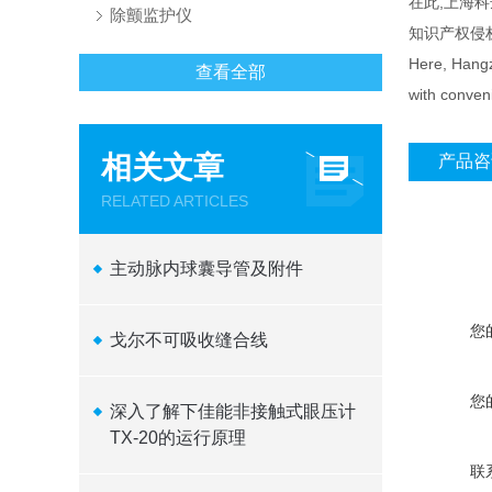
在此,上海
除颤监护仪
知识产权侵
Here, Hangzh
查看全部
with conveni
相关文章
产品咨
RELATED ARTICLES
主动脉内球囊导管及附件
您
戈尔不可吸收缝合线
您
深入了解下佳能非接触式眼压计
TX-20的运行原理
联