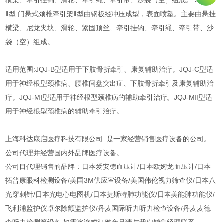
横梁、牵引挂钩、滑轮、牵引绳、牵引带、沙袋（空）组成。 JQJ-M
Ⅱ型 门悬式颈椎牵引架Ⅱ型由钢板经冲压成型，表面喷塑。主要由悬挂
横梁、尼龙夹块、滑轮、紧固顶丝、牵引挂钩、牵引绳、牵引带、沙
袋（空）组成。
适用范围:JQJ-B型适用于下肢骨折牵引、康复辅助治疗。JQJ-C型适
用于神经根型颈椎病、腰椎间盘突出症、下肢骨折牵引及康复辅助治
疗。JQJ-MⅠ型适用于神经根型颈椎病的辅助牵引治疗。JQJ-MⅡ型适
用于神经根型颈椎病的辅助牵引治疗。
上海科达康启医疗科技有限公司 是一家经营销售医疗设备的公司。
公司代理并经营国内外品牌医疗设备。
公司目代理销售的品牌：日本爱安德血压计/日本欧姆龙血压计/日本
拓普康眼科检测设备/美国3M供应室设备/美国伟伦视力筛查仪/日本八
光穿刺针/日本光电心电图机/日本捷斯特肺功能仪/日本美能肺功能仪/
飞利浦监护仪卓尔除颤监护仪/丹麦国际听力听力检查设备/丹麦麦德