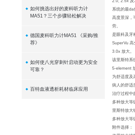
2.0, 2.5x
如何挑选出好的麦科听力计
系统的最da
MA51？三个步骤轻松解决
高度景深，
劳。
是眼科及牙
德国麦科听力计MA51 《采购/推
荐》
SuperVu 
3.0x 放大。
该里斯特系
如何使八光穿刺针启动更为安全
5-elem
可靠？
为舒适度及
病人的舒适
百特血液透析耗材临床应用
治疗过程中
多种放大等
里斯特放大
多种放大等
附件选择：