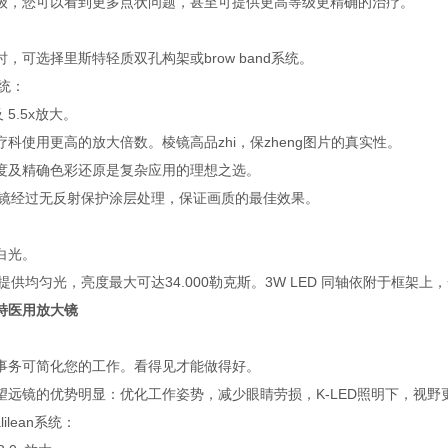
级，您可以看到更多点状问题，甚至可提供更高等级更精确的治疗。
，可选择里斯特轻质双孔构架或brow band系统。
统：
x 及 5.5x放大。
科使用更高的放大倍数。棱镜高品zhi，保zheng图片的真实性。
度及精确色彩还原是复杂应用的理想之选。
大镜经过无反射保护涂层处理，保证画质的最佳效果。
白光。
眉灯提供均匀光，亮度最大可达34.000勒克斯。3W LED 同轴依附于
特医用放大镜
事务可简化您的工作。看得见才能做得好。
望远镜的优势明显：优化工作姿势，减少眼睛劳损，K-LED照明下，视野
alilean系统：