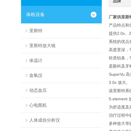
品牌
体检设备
厂家供里斯
产品特点和
里斯特
提供2.0x、
系统的优点
里斯特放大镜
高度景深，
轻质铝条，
体温计
是眼科及牙
SuperVu 
血氧仪
3.0x 放大。
动态血压
该里斯特系
5-elem
心电图机
为舒适度及
治疗过程中
人体成份分析仪
多种放大等