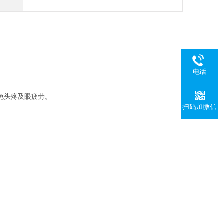
电话
免头疼及眼疲劳。
扫码加微信