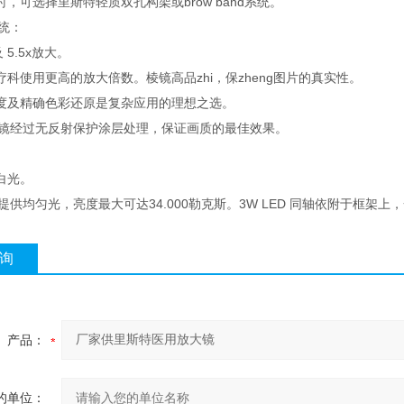
，可选择里斯特轻质双孔构架或brow band系统。
统：
x 及 5.5x放大。
科使用更高的放大倍数。棱镜高品zhi，保zheng图片的真实性。
度及精确色彩还原是复杂应用的理想之选。
大镜经过无反射保护涂层处理，保证画质的最佳效果。
白光。
眉灯提供均匀光，亮度最大可达34.000勒克斯。3W LED 同轴依附于
询
产品：
的单位：