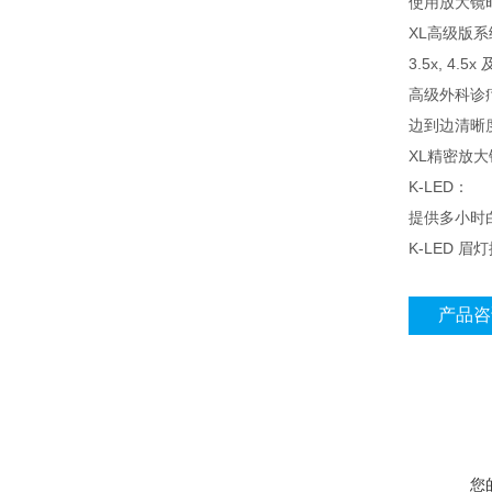
使用放大镜时
XL高级版系
3.5x, 4.5
高级外科诊疗
边到边清晰
XL精密放
K-LED：
提供多小时
K-LED 
产品咨
您