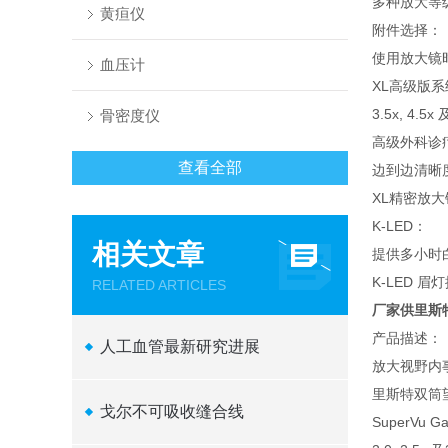
多种放大等
黄疸仪
附件选择：
使用放大镜时
血压计
XL高级版系
3.5x, 4.5
骨密度仪
高级外科诊疗
查看全部
边到边清晰
XL精密放
K-LED：
相关文章
提供多小时
K-LED 
RELATED ARTICLES
厂家供里斯
产品描述：
人工血管最新研究进展
放大视野内
里斯特双筒
戈尔不可吸收缝合线
SuperVu G