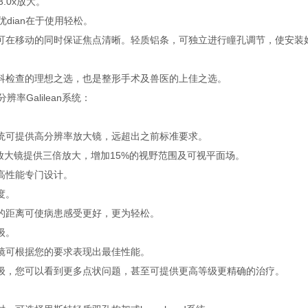
 及3.0x放大。
优dian在于使用轻松。
可在移动的同时保证焦点清晰。轻质铝条，可独立进行瞳孔调节，使安装好
科检查的理想之选，也是整形手术及兽医的上佳之选。
高分辨率Galilean系统：
统可提供高分辨率放大镜，远超出之前标准要求。
ent 放大镜提供三倍放大，增加15%的视野范围及可视平面场。
高性能专门设计。
度。
的距离可使病患感受更好，更为轻松。
级。
镜可根据您的要求表现出最佳性能。
级，您可以看到更多点状问题，甚至可提供更高等级更精确的治疗。