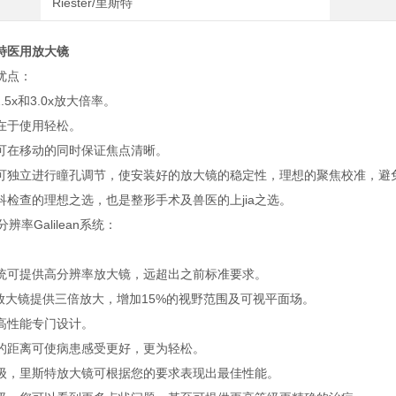
Riester/里斯特
特医用放大镜
优点：
2.5x和3.0x放大倍率。
在于使用轻松。
可在移动的同时保证焦点清晰。
可独立进行瞳孔调节，使安装好的放大镜的稳定性，理想的聚焦校准，避
科检查的理想之选，也是整形手术及兽医的上jia之选。
高分辨率Galilean系统：
统可提供高分辨率放大镜，远超出之前标准要求。
ent 放大镜提供三倍放大，增加15%的视野范围及可视平面场。
高性能专门设计。
的距离可使病患感受更好，更为轻松。
级，里斯特放大镜可根据您的要求表现出最佳性能。