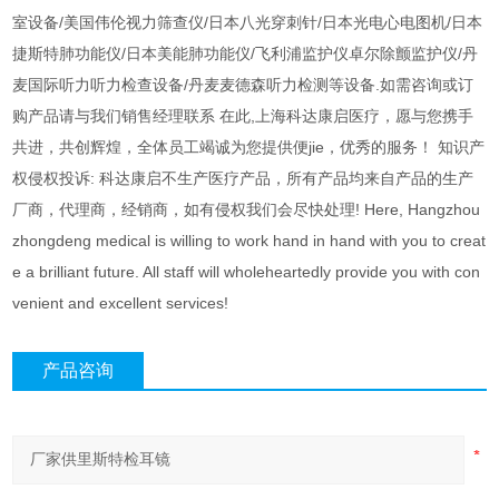
室设备/美国伟伦视力筛查仪/日本八光穿刺针/日本光电心电图机/日本
捷斯特肺功能仪/日本美能肺功能仪/飞利浦监护仪卓尔除颤监护仪/丹
麦国际听力听力检查设备/丹麦麦德森听力检测等设备.如需咨询或订
购产品请与我们销售经理联系 在此,上海科达康启医疗，愿与您携手
共进，共创辉煌，全体员工竭诚为您提供便jie，优秀的服务！ 知识产
权侵权投诉: 科达康启不生产医疗产品，所有产品均来自产品的生产
厂商，代理商，经销商，如有侵权我们会尽快处理! Here, Hangzhou
zhongdeng medical is willing to work hand in hand with you to creat
e a brilliant future. All staff will wholeheartedly provide you with con
venient and excellent services!
产品咨询