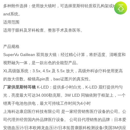
多种附件选择：使用放大镜时，可选择里斯特轻质双孔构架或brow b
and系统。
适用范围
适用于眼科及牙科检查、整形手术及兽医等。
产品规格
SuperVu Galilean 双筒放大镜：经过精心计算，将舒适度、清晰度和
视野融为一体，是一款出色的全能型产品。
XL高级版系统：3.5x, 4.5x 及 5.5x 放大，高级外科诊疗科使用更高
的放大倍数。棱镜高pin质，bao证图片的真实性。
厂家供里斯特耳镜
K-LED：提供多小时白光，K-LED 眉灯提供均匀
光，亮度最大可达34.000勒克斯。3W LED 同轴依附于框架上，一个
锂离子电池包供电，最大可持续工作时间为4小时
上海科达康启医疗科技有限公司 是一家经营销售医疗设备的公司。公
司代理并经营国内外品牌医疗设备。 公司目代理销售的品牌：日本爱
安德血压计/日本欧姆龙血压计/日本拓普康眼科检测设备/美国3M供应