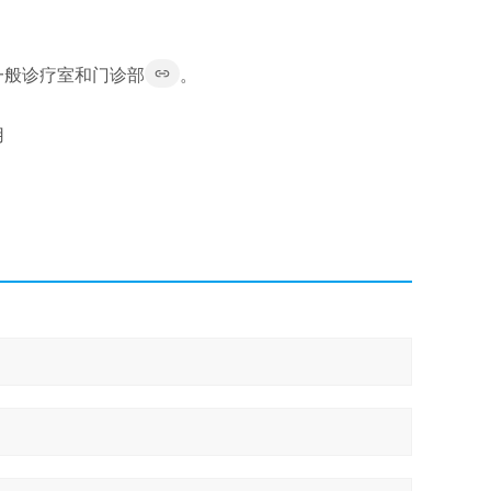
一般诊疗室和门诊部
。
用