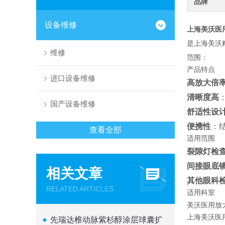
品牌
设备维修
上海美沃医
是上海美沃
维修
范围：
产品特点
进口设备维修
高放大倍
清晰度高
国产设备维修
舒适性设
便携性
：
查看全部
适用范围
裂隙灯检
间接眼底
相关文章
其他眼科
RELATED ARTICLES
适用科室
美沃医用放
上海美沃医
先瑞达椎动脉紫杉醇涂层球囊扩