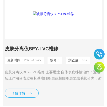
皮肤分离仪BFY-I VC维修
更新时间：
2025-10-27
型号：
浏览量：
637
皮肤分离仪BFY-I VC维修 主要用途 自体表皮移植治疗：通过
负压作用使表皮在其基底细胞层或棘细胞层呈绒毛状分离，适
用于患者的治疗。 皮肤类型分析与深层问题检测：用于检测
皮肤水分、油份、弹性、皱纹、毛孔大小、斑点等，为用户提
了解详情
供科学的个性化肌肤护理方案。 医疗美容：用于去除皮肤瑕
疵、改善肤质、深层清洁、电疗等方面。 皮肤屏障测试与药