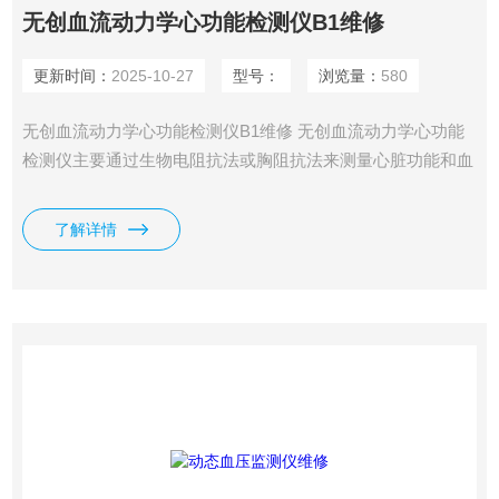
无创血流动力学心功能检测仪B1维修
更新时间：
2025-10-27
型号：
浏览量：
580
无创血流动力学心功能检测仪B1维修 无创血流动力学心功能
检测仪主要通过生物电阻抗法或胸阻抗法来测量心脏功能和血
流动力学参数。其原理如下： 生物电阻抗法：利用相位移原
理，通过监测胸腔内主动脉搏动性血流对高频低幅正弦交流电
了解详情
流产生的电阻和电抗，从而计算出心输出量（CO）和每搏输
出量（SV）等参数。这种方法能够避开呼吸、肥胖等因素的
影响，保证检测的准确性。 胸阻抗法：基于欧姆定律，通过
监测主动脉中血