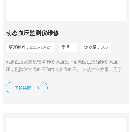
动态血压监测仪维修
更新时间：
2025-10-27
型号：
浏览量：
566
动态血压监测仪维修 诊断高血压：帮助医生准确诊断高血
压，剔除假性高血压和白大衣高血压。 评估治疗效果：用于
评估降压药物的疗效，帮助医生调整药物剂量和治疗方案。
预测心血管疾病风险：通过监测血压变化，预测心脑血管疾病
了解详情
发作的风险。 评估靶器官损害：判断高血压患者是否存在心
肌肥厚、眼底血管病变或肾功能改变等。 个人健康监测：适
用于家庭用户，方便长期监测血压变化。 技术特点