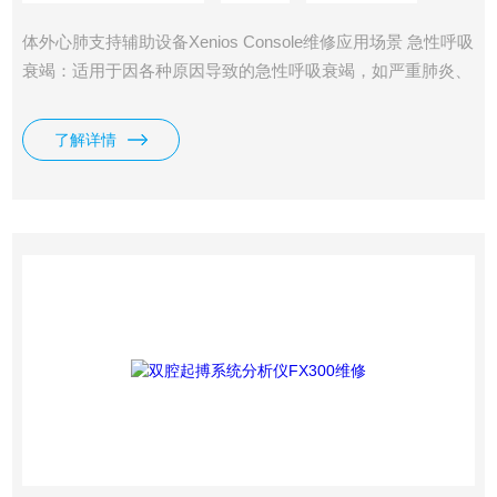
体外心肺支持辅助设备Xenios Console维修应用场景 急性呼吸
衰竭：适用于因各种原因导致的急性呼吸衰竭，如严重肺炎、
急性呼吸窘迫综合征（ARDS）等。 急性心肺功能衰竭：用于
心脏手术后急性心肺功能衰竭、心源性休克、暴发性心肌炎
了解详情
等，为患者提供心肺功能支持。 心脏手术辅助：在心脏手术
中，如冠状动脉搭桥手术、心脏移植等，为患者提供临时性的
心肺支持。 心肺复苏（ECPR）：在传统心肺复苏（CPR）