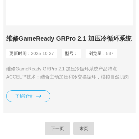
维修GameReady GRPro 2.1 加压冷循环系统
更新时间：
2025-10-27
型号：
浏览量：
587
维修GameReady GRPro 2.1 加压冷循环系统产品特点
ACCEL™技术：结合主动加压和冷交换循环，模拟自然肌肉
收缩，加速淋巴循环，促进含氧血液流动，提升组织修复速
度。 ATX™技术：包裹绷带采用独立双内腔设计，空气腔和冰
了解详情
水腔可单独调节，确保治疗的舒适性和疗效。 定点温度设
置：确保包裹绷带内温度恒定，提高患者舒适性和安全性。
多种包裹绷带：提供多种部位的包裹绷带，包括头部、脊柱、
肩部、
下一页
末页