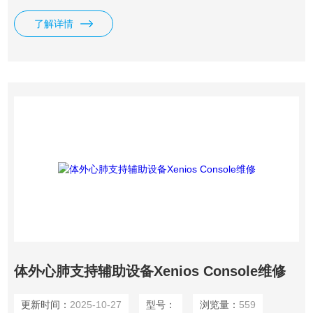
方便医生进行手术操作。 透析治疗：在透析治疗中，离心泵
了解详情
将患者的血液引出，经过特殊的滤器进行清洁和排毒，再将清
洁后的血液返回患者体内。 输血治疗：在某些情况下，患者
需要进行大量输血，离心泵可以将供血者的血液引入患者体内
体外心肺支持辅助设备Xenios Console维修
更新时间：
2025-10-27
型号：
浏览量：
559