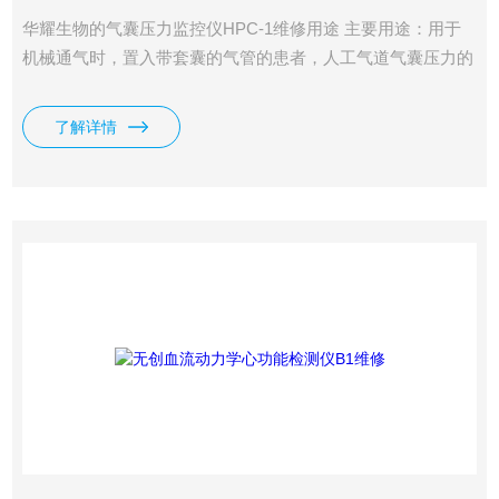
华耀生物的气囊压力监控仪HPC-1维修用途 主要用途：用于
机械通气时，置入带套囊的气管的患者，人工气道气囊压力的
连续监测与控制。 临床效果： 气囊压力实时监测与智能控
制。 防止气囊压力过大造成气管损伤及并发症。 防止气囊压
了解详情
力不足造成口咽部分泌物流入及胃内容物反流误吸。 及时发
现气囊破裂、气囊漏气。 减少病人ICU留治时间与机械通气时
间。 降低VAP（呼吸机相关性肺炎）发生率及死亡率。 减少
抗生素使