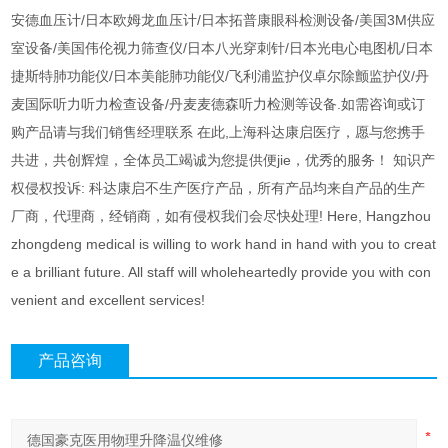
安德血压计/日本欧姆龙血压计/日本拓普康眼科检测设备/美国3M供应
室设备/美国伟伦视力筛查仪/日本八光穿刺针/日本光电心电图机/日本
捷斯特肺功能仪/日本美能肺功能仪/飞利浦监护仪卓尔除颤监护仪/丹
麦国际听力听力检查设备/丹麦麦德森听力检测等设备.如需咨询或订
购产品请与我们销售经理联系 在此,上海科达康启医疗，愿与您携手
共进，共创辉煌，全体员工竭诚为您提供便jie，优秀的服务！ 知识产
权侵权投诉: 科达康启不生产医疗产品，所有产品均来自产品的生产
厂商，代理商，经销商，如有侵权我们会尽快处理! Here, Hangzhou
zhongdeng medical is willing to work hand in hand with you to creat
e a brilliant future. All staff will wholeheartedly provide you with con
venient and excellent services!
产品咨询