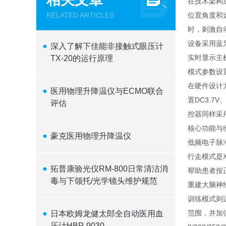
在技术架构
RELATED ARTICLES
位置角度和
时，刺激自
设备采用蓝牙
深入了解下佳能非接触式眼压计
实时显示主
TX-20的运行原理
模式参数设
在硬件设计方
医用物理升降温仪与ECMO联合
置DC3.7
评估
控器同样采用
核心功能与
豪克医用物理升降温仪
低频电子脉
行走模式是
拓普康验光仪RM-800日常清洁消
帮助患者按
毒与下颌托/光学镜头维护规范
重建大脑神
训练模式则
范围，并加强
日本欧姆龙健太郎全自动医用血
压计HBP-9030