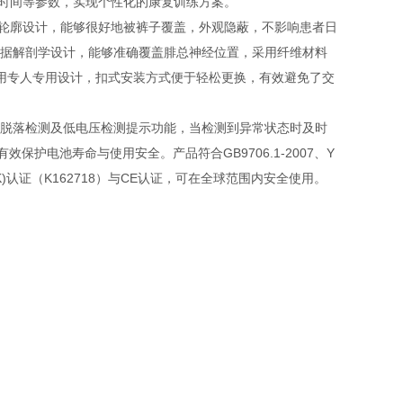
间及间隔时间等参数，实现个性化的康复训练方案。
超薄轮廓设计，能够很好地被裤子覆盖，外观隐蔽，不影响患者日
根据解剖学设计，能够准确覆盖腓总神经位置，采用纤维材料
用专人专用设计，扣式安装方式便于轻松更换，有效避免了交
电极线脱落检测及低电压检测提示功能，当检测到异常状态时及时
护电池寿命与使用安全。产品符合GB9706.1-2007、Y
10(K)认证（K162718）与CE认证，可在全球范围内安全使用。