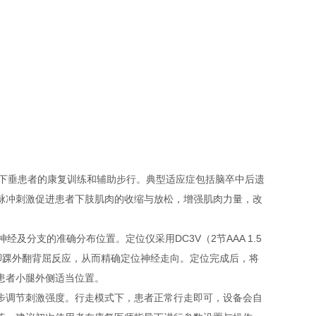
的足下垂患者的康复训练和辅助步行。典型适应症包括脑卒中后遗
脉冲刺激促进患者下肢肌肉的收缩与放松，增强肌肉力量，改
经及分支的准确分布位置。定位仪采用DC3V（2节AAA 1.5
脚踝外翻背屈反应，从而精确定位神经走向。定位完成后，将
患者小腿外侧适当位置。
步调节刺激强度。行走模式下，患者正常行走即可，设备会自