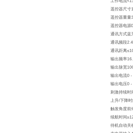
工作电流
<1
遥控器尺寸
遥控器重量
遥控器电源
通讯方式
蓝牙
通讯频段
2.
通讯距离
≤
输出频率
16
输出脉宽
10
输出电流
0 
输出电压
0 
刺激持续时
上升/下降时
触发角度
前
续航时间
≥
待机自动关