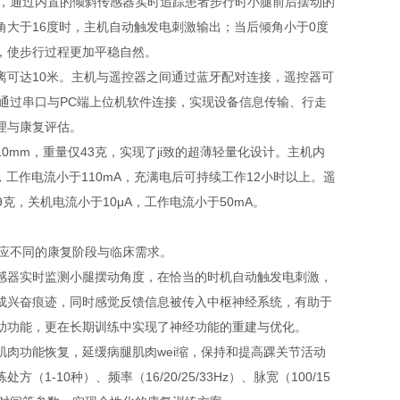
算法，通过内置的倾斜传感器实时追踪患者步行时小腿前后摆动的
大于16度时，主机自动触发电刺激输出；当后倾角小于0度
，使步行过程更加平稳自然。
通讯距离可达10米。主机与遥控器之间通过蓝牙配对连接，遥控器可
可通过串口与PC端上位机软件连接，实现设备信息传输、行走
理与康复评估。
×10mm，重量仅43克，实现了ji致的超薄轻量化设计。主机内
A，工作电流小于110mA，充满电后可持续工作12小时以上。遥
量39克，关机电流小于10μA，工作电流小于50mA。
对应不同的康复阶段与临床需求。
MS传感器实时监测小腿摆动角度，在恰当的时机自动触发电刺激，
成兴奋痕迹，同时感觉反馈信息被传入中枢神经系统，有助于
助功能，更在长期训练中实现了神经功能的重建与优化。
肉功能恢复，延缓病腿肌肉wei缩，保持和提高踝关节活动
10种）、频率（16/20/25/33Hz）、脉宽（100/15