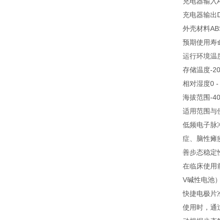
充电器输入
充电器输出
外壳材料
A
预期使用寿
运行环境温
存储温度
-2
相对湿度
0 
海拔范围
-4
适用范围与
低频电子脉
症、脑性瘫
善步态稳定
在临床使用前
V碱性电池
快捷电极片
使用时，通