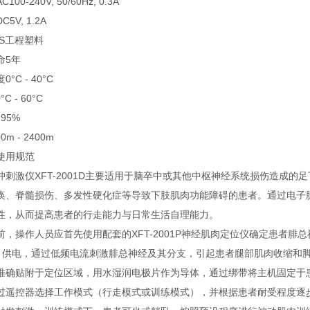
AC100-240V, 50/60Hz, 0.3A
DC5V, 1.2A
BS工程塑料
命
5年
度
0°C - 40°C
0°C - 60°C
- 95%
00m - 2400m
使用规范
冲刺激仪XFT-2001D主要适用于脑卒中或其他中枢神经系统损伤造成
痪、脊髓损伤、多发性硬化症等导致下肢肌肉功能障碍的患者。通过电子
性，从而提高患者的行走能力与日常生活自理能力。
，操作人员应首先使用配套的XFT-2001P神经肌肉定位仪确定患者腓总神
）供电，通过低频电流刺激腓总神经及其分支，引起患者腿部肌肉收缩和
准确贴附于定位区域，用水湿润电极片作为导体，通过绑带将主机固定于
过遥控器选择工作模式（行走模式或训练模式），并根据患者耐受程度逐