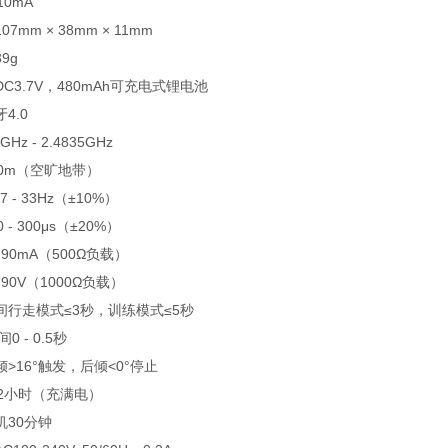
10mA
107mm × 38mm × 11mm
39g
DC3.7V，480mAh可充电式锂电池
4.0
4GHz - 2.4835GHz
10m（空旷地带）
.7 - 33Hz（±10%）
0 - 300μs（±20%）
- 90mA（500Ω负载）
- 90V（1000Ω负载）
间
行走模式≤3秒，训练模式≤5秒
间
0 - 0.5秒
倾>16°触发，后倾<0°停止
12小时（充满电）
机
30分钟