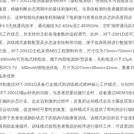
层面，XFT-2001D采用最新的MEMS（微机电系统）传感技术与智能
速度，精确判断步态周期中的最佳刺激时机。当系统检测到患者腿部前倾角
动停止。这种智能化的触发机制确保了电刺激与患者自然步态的高度同步
4.0无线通讯技术，通讯频段为2.4GHz至2.4835GHz，空旷地带
机工作状态，并支持对主机各项参数的远程调节。此外，XFT-2001D还
置、训练模式参数配置及步态波形绘制等功能，便于临床医师进行数据管
面，XFT-2001D主机采用ABS工程塑料外壳，尺寸仅为73mm×70mm
V、480mAh可充电式锂电池，属于内部电源BF型设备，关机电流小于10μ
DC3.7V、480mAh锂电池供电，尺寸为107mm×38mm×11mm，重
临床优势
冲刺激仪XFT-2001D具备行走模式和训练模式两种核心工作模式，分别
XFT-2001D最ju特色的功能，当患者想要抬腿行走时，设备通过ME
正确的步态行走。边走边刺激的过程中，反复的运动模式会在大脑皮层形
经运动功能，促进神经可塑性的恢复。这种模式不仅提供了即时的步行辅
适用于患者坐或躺卧状态下的肌肉功能康复训练。该模式的目的在于促使肌
局部血液循环。训练模式按照患者预设的程序进行循环工作，可设置训练处方（1-