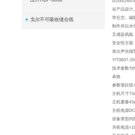
0/200/
在产品设计
常社交。磁
戈尔不可吸收缝合线
制作并以水
叉感染风险
安全性方面
发出声光报警
Y/T0607
技术参数与
表格
参数项目
技
主机尺寸
73
主机重量
43
主机电源
D
设备类型
内
关机电流
<1