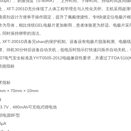
250/300μs）、刺激强度（0-90mA）、上升时间、下降时间、持续时
上，XFT-2001D充分体现了人体工程学理念与人性化关怀。主机采用
吸搭扣设计方便单手操作固定，提升了佩戴便捷性。专li快捷定位电极片
作为导体，相比传统GEL电极片更加耐用，患者体验更为舒适。电极片采
，同时保持绑带的清洁。
，XFT-2001D具备完shan的保护机制。设备设有电极片脱落检测、
。待机30分钟后设备自动关机，低电压时指示灯快速闪烁并自动关机，有效保
-2007电气安全标准及YY/T0505-2012电磁兼容性要求，并通过了FDA 5
性能指标
术指标
mm × 70mm × 10mm
g
C3.7V，480mAh可充电式锂电池
部电源BF型
0μA