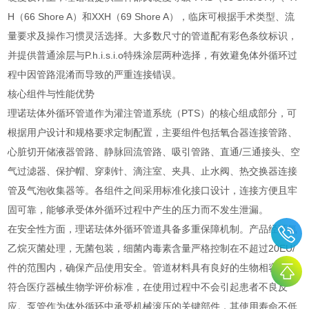
H（66 Shore A）和XXH（69 Shore A），临床可根据手术类型、流
量要求及操作习惯灵活选择。大多数尺寸的管道配有彩色条纹标识，
并提供普通涂层与P.h.i.s.i.o特殊涂层两种选择，有效避免体外循环过
程中因管路混淆而导致的严重连接错误。
核心组件与性能优势
理诺珐体外循环管道作为灌注管道系统（PTS）的核心组成部分，可
根据用户设计和规格要求定制配置，主要组件包括氧合器连接管路、
心脏切开储液器管路、静脉回流管路、吸引管路、直通/三通接头、空
气过滤器、保护帽、穿刺针、滴注室、夹具、止水阀、热交换器连接
管及气泡收集器等。各组件之间采用标准化接口设计，连接方便且牢
固可靠，能够承受体外循环过程中产生的压力而不发生泄漏。
在安全性方面，理诺珐体外循环管道具备多重保障机制。产品经环氧
乙烷灭菌处理，无菌包装，细菌内毒素含量严格控制在不超过20EU/
件的范围内，确保产品使用安全。管道材料具有良好的生物相容性，
符合医疗器械生物学评价标准，在使用过程中不会引起患者不良反
应。泵管作为体外循环中承受机械滚压的关键部件，其使用寿命不低