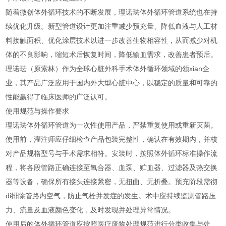
随着微创体外循环技术的不断发展，理诺珐体外循环管道系统也在持
续优化升级。新型管道设计更加注重减少预充量、降低血液与人工材
料接触面积、优化涂层技术以进一步改善生物相容性，从而减少对机
体的不良影响，缩短术后恢复时间，降低输血需求，改善患者预后。
理诺珐（原索林）作为全球心脏外科手术体外循环领域的领xian企
业，其产品广泛应用于国内外大型心脏中心，以稳定的质量和可靠的
性能赢得了临床医师的广泛认可。
使用规范与操作要求
理诺珐体外循环管道为一次性使用产品，严禁重复使用或重新灭菌。
使用前，灌注师应仔细检查产品包装完整性，确认在有效期内，并核
对产品规格型号与手术需求相符。安装时，按照体外循环标准操作流
程，将各段管路正确连接至氧合器、血泵、贮血器、过滤器及热交换
器等设备，确保所有接头连接紧密，无扭曲、无折叠。预充阶段需彻
di排除管路内空气，防止气栓并发症的发生。术中应持续监测管路压
力、流量及血液颜色变化，及时发现并处理异常情况。
使用后的体外循环管道应按照医疗废物处理规范进行分类收集与处