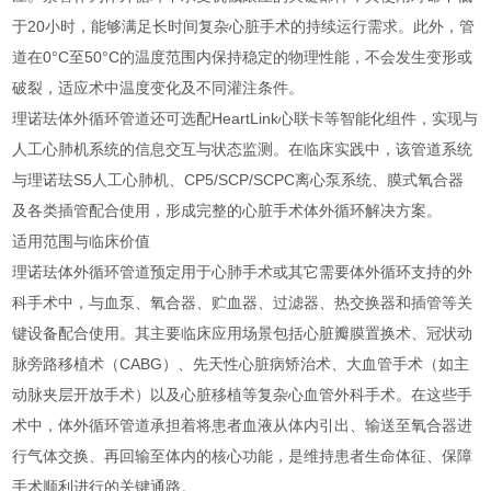
于20小时，能够满足长时间复杂心脏手术的持续运行需求。此外，管
道在0°C至50°C的温度范围内保持稳定的物理性能，不会发生变形或
破裂，适应术中温度变化及不同灌注条件。
理诺珐体外循环管道还可选配HeartLink心联卡等智能化组件，实现与
人工心肺机系统的信息交互与状态监测。在临床实践中，该管道系统
与理诺珐S5人工心肺机、CP5/SCP/SCPC离心泵系统、膜式氧合器
及各类插管配合使用，形成完整的心脏手术体外循环解决方案。
适用范围与临床价值
理诺珐体外循环管道预定用于心肺手术或其它需要体外循环支持的外
科手术中，与血泵、氧合器、贮血器、过滤器、热交换器和插管等关
键设备配合使用。其主要临床应用场景包括心脏瓣膜置换术、冠状动
脉旁路移植术（CABG）、先天性心脏病矫治术、大血管手术（如主
动脉夹层开放手术）以及心脏移植等复杂心血管外科手术。在这些手
术中，体外循环管道承担着将患者血液从体内引出、输送至氧合器进
行气体交换、再回输至体内的核心功能，是维持患者生命体征、保障
手术顺利进行的关键通路。