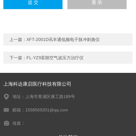
上一篇：
XFT-2001D讯丰通低频电子脉冲刺激仪
下一篇：
FL-YZ9富朗空气波压力治疗仪
上海科达康启医疗科技有限公司
地址：上海市青浦区康工路189号
邮箱：1558569201@qq.com
传真：