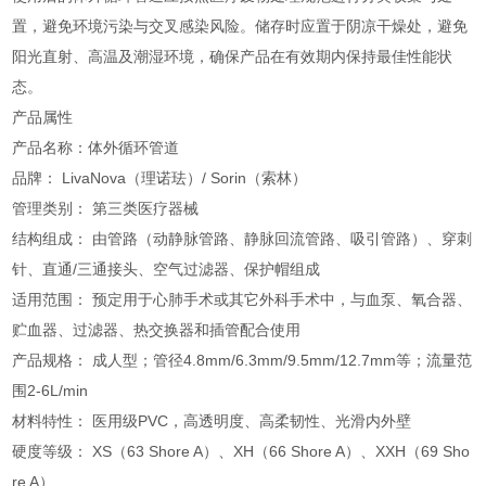
置，避免环境污染与交叉感染风险。储存时应置于阴凉干燥处，避免
阳光直射、高温及潮湿环境，确保产品在有效期内保持最佳性能状
态。
产品属性
产品名称：体外循环管道
品牌： LivaNova（理诺珐）/ Sorin（索林）
管理类别： 第三类医疗器械
结构组成： 由管路（动静脉管路、静脉回流管路、吸引管路）、穿刺
针、直通/三通接头、空气过滤器、保护帽组成
适用范围： 预定用于心肺手术或其它外科手术中，与血泵、氧合器、
贮血器、过滤器、热交换器和插管配合使用
产品规格： 成人型；管径4.8mm/6.3mm/9.5mm/12.7mm等；流量范
围2-6L/min
材料特性： 医用级PVC，高透明度、高柔韧性、光滑内外壁
硬度等级： XS（63 Shore A）、XH（66 Shore A）、XXH（69 Sho
re A）