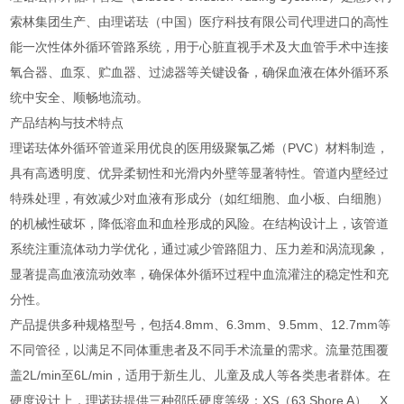
索林集团生产、由理诺珐（中国）医疗科技有限公司代理进口的高性
能一次性体外循环管路系统，用于心脏直视手术及大血管手术中连接
氧合器、血泵、贮血器、过滤器等关键设备，确保血液在体外循环系
统中安全、顺畅地流动。
产品结构与技术特点
理诺珐体外循环管道采用优良的医用级聚氯乙烯（PVC）材料制造，
具有高透明度、优异柔韧性和光滑内外壁等显著特性。管道内壁经过
特殊处理，有效减少对血液有形成分（如红细胞、血小板、白细胞）
的机械性破坏，降低溶血和血栓形成的风险。在结构设计上，该管道
系统注重流体动力学优化，通过减少管路阻力、压力差和涡流现象，
显著提高血液流动效率，确保体外循环过程中血流灌注的稳定性和充
分性。
产品提供多种规格型号，包括4.8mm、6.3mm、9.5mm、12.7mm等
不同管径，以满足不同体重患者及不同手术流量的需求。流量范围覆
盖2L/min至6L/min，适用于新生儿、儿童及成人等各类患者群体。在
硬度设计上，理诺珐提供三种邵氏硬度等级：XS（63 Shore A）、X