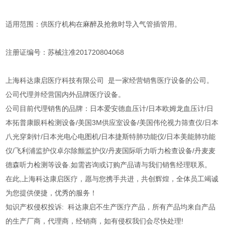
适用范围：供医疗机构在麻醉及抢救时导入气管插管用。
注册证编号：苏械注准201720804068
上海科达康启医疗科技有限公司 是一家经营销售医疗设备的公司。
公司代理并经营国内外品牌医疗设备。
公司目前代理销售的品牌：日本爱安德血压计/日本欧姆龙血压计/日
本拓普康眼科检测设备/美国3M供应室设备/美国伟伦视力筛查仪/日本
八光穿刺针/日本光电心电图机/日本捷斯特肺功能仪/日本美能肺功能
仪/飞利浦监护仪卓尔除颤监护仪/丹麦国际听力听力检查设备/丹麦麦
德森听力检测等设备.如需咨询或订购产品请与我们销售经理联系。
在此,上海科达康启医疗，愿与您携手共进，共创辉煌，全体员工竭诚
为您提供便捷，优秀的服务！
知识产权侵权投诉: 科达康启不生产医疗产品，所有产品均来自产品
的生产厂商，代理商，经销商，如有侵权我们会尽快处理!