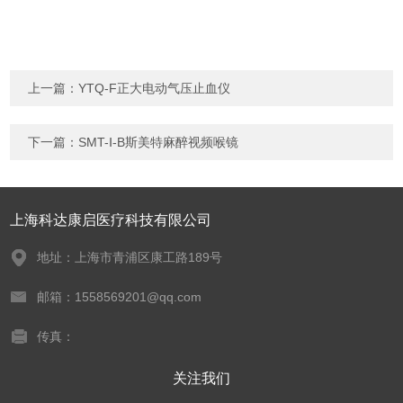
上一篇：
YTQ-F正大电动气压止血仪
下一篇：
SMT-Ⅰ-B斯美特麻醉视频喉镜
上海科达康启医疗科技有限公司
地址：上海市青浦区康工路189号
邮箱：1558569201@qq.com
传真：
关注我们