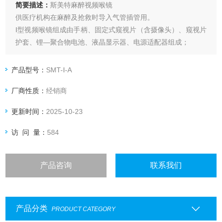
简要描述：
斯美特麻醉视频喉镜
供医疗机构在麻醉及抢救时导入气管插管用。
Ⅰ型视频喉镜组成由手柄、固定式窥视片（含摄像头）、窥视片
护套、锂—聚合物电池、液晶显示器、电源适配器组成；
产品型号：
SMT-Ⅰ-A
厂商性质：
经销商
更新时间：
2025-10-23
访 问 量：
584
产品咨询
联系我们
产品分类
PRODUCT CATEGORY