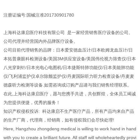
注册证编号:国械注准201730901780
上海科达康启医疗科技有限公司 是一家经营销售医疗设备的公司。
公司代理并经营国内外品牌医疗设备。
公司目前代理销售的品牌：日本爱安德血压计/日本欧姆龙血压计/日
本拓普康眼科检测设备/美国3M供应室设备/美国伟伦视力筛查仪/日本
八光穿刺针/日本光电心电图机/日本捷斯特肺功能仪/日本美能肺功能
仪/飞利浦监护仪卓尔除颤监护仪/丹麦国际听力听力检查设备/丹麦麦
德森听力检测等设备.如需咨询或订购产品请与我们销售经理联系。
在此,上海科达康启医疗，愿与您携手共进，共创辉煌，全体员工竭诚
为您提供便捷，优秀的服务！
知识产权侵权投诉: 科达康启不生产医疗产品，所有产品均来自产品
的生产厂商，代理商，经销商，如有侵权我们会尽快处理!
Here, Hangzhou zhongdeng medical is willing to work hand in hand
with you to create a brilliant future. All staff will wholeheartedly provi