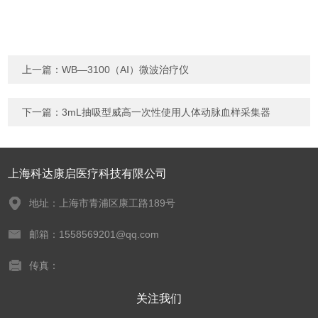
上一篇：
WB—3100（AⅠ）微波治疗仪
下一篇：
3mL抽吸型威高一次性使用人体动脉血样采集器
上海科达康启医疗科技有限公司
地址：上海市青浦区康工路189号
邮箱：1558569201@qq.com
传真：
关注我们