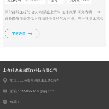
更新时间：
2025-10-27
型号：
浏览量：
663
深部静脉血栓防治仪8腔防血栓型6. 临床效果 研究表明，IPC
设备能够显著降低下肢深静脉血栓的发生率。在一项临床试验
中，使用IPC治疗的患者组与对照组相比，严重静脉血栓的发
生率大幅降低。此外，IPC设备的最佳工作参数为最大压缩压
了解详情
力40 mmHg，工作时间12秒，间隔时间24秒。 7. 注意事项
上海科达康启医疗科技有限公司
地址：上海市青浦区康工路189号
邮箱：1558569201@qq.com
传真：