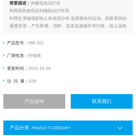
简要描述：
伊藤温热治疗仪
利用温热效应起到辅助治疗作用。
利用交变磁场影响人体电流分布,电荷微粒的运动、肌膜系统的
通透性等，产生阵痛、消肿、促进血液循环等疗效，加上温热
与振动的效果使患者更为舒适。应用领域:软组织挫伤、劳损、
肩周炎、骨折、乳腺炎、注射后硬结、颈肩腰腿痛、支气管
产品型号：
HM-202
炎、高血压、类风湿关节炎、神经痛、神经炎、带状疱疹、盆
厂商性质：
经销商
腔yan等。
更新时间：
2025-10-24
访 问 量：
629
产品咨询
联系我们
产品分类
PRODUCT CATEGORY