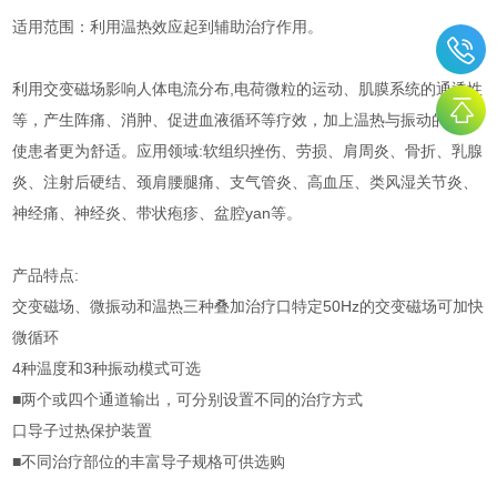
适用范围：利用温热效应起到辅助治疗作用。
利用交变磁场影响人体电流分布,电荷微粒的运动、肌膜系统的通透性
等，产生阵痛、消肿、促进血液循环等疗效，加上温热与振动的效果
使患者更为舒适。应用领域:软组织挫伤、劳损、肩周炎、骨折、乳腺
炎、注射后硬结、颈肩腰腿痛、支气管炎、高血压、类风湿关节炎、
神经痛、神经炎、带状疱疹、盆腔yan等。
产品特点:
交变磁场、微振动和温热三种叠加治疗口特定50Hz的交变磁场可加快
微循环
4种温度和3种振动模式可选
■两个或四个通道输出，可分别设置不同的治疗方式
口导子过热保护装置
■不同治疗部位的丰富导子规格可供选购