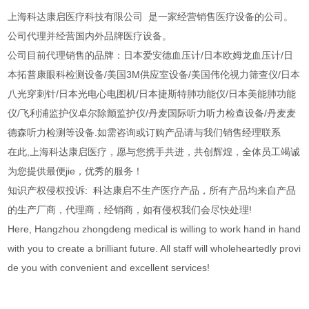
上海科达康启医疗科技有限公司 是一家经营销售医疗设备的公司。
公司代理并经营国内外品牌医疗设备。
公司目前代理销售的品牌：日本爱安德血压计/日本欧姆龙血压计/日
本拓普康眼科检测设备/美国3M供应室设备/美国伟伦视力筛查仪/日本
八光穿刺针/日本光电心电图机/日本捷斯特肺功能仪/日本美能肺功能
仪/飞利浦监护仪卓尔除颤监护仪/丹麦国际听力听力检查设备/丹麦麦
德森听力检测等设备.如需咨询或订购产品请与我们销售经理联系
在此,上海科达康启医疗，愿与您携手共进，共创辉煌，全体员工竭诚
为您提供最便jie，优秀的服务！
知识产权侵权投诉: 科达康启不生产医疗产品，所有产品均来自产品
的生产厂商，代理商，经销商，如有侵权我们会尽快处理!
Here, Hangzhou zhongdeng medical is willing to work hand in hand
with you to create a brilliant future. All staff will wholeheartedly provi
de you with convenient and excellent services!