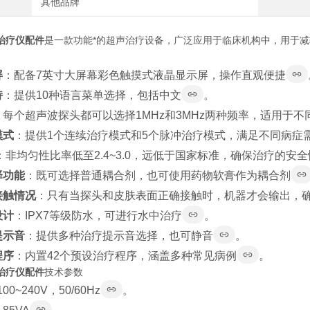
其他品牌
治疗仪配件
是一款功能*的超声治疗设备，广泛应用于临床机构中，用于
屏
：配备7英寸大屏幕彩色触摸式液晶显示屏，操作直观便捷
持
：提供10种语言菜单选择，包括中文
。
：每个超声波探头都可以选择1MHz和3MHz两种频率，适用于不
模式
：提供1个连续治疗模式和5个脉冲治疗模式，满足不同病症
：非均匀性比率低至2.4~3.0，远低于国家标准，确保治疗的安
择功能
：既可选择普通耦合剂，也可使用药物软膏作为耦合剂
接触情况
：只有当探头和皮肤表面正确接触时，机器才会输出，
设计
：IPX7等级防水，可进行水中治疗
。
提示音
：提供多种治疗提示音选择，也可静音
。
程序
：内置42个预设治疗程序，涵盖多种常见病例
。
治疗仪配件
技术参数
00~240V，50/60Hz
。