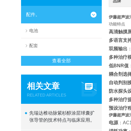
品牌
配件。
伊藤超声波
功能特点
电池
高清触摸
多语言支
配套
双频输出
多种治疗
查看全部
低BNR值
耦合剂选
自动判别
相关文章
防水探头
RELATED ARTICLES
多种治疗
预设治疗
先瑞达椎动脉紫杉醇涂层球囊扩
伊藤超声波
张导管的技术特点与临床应用。
电源
：AC1