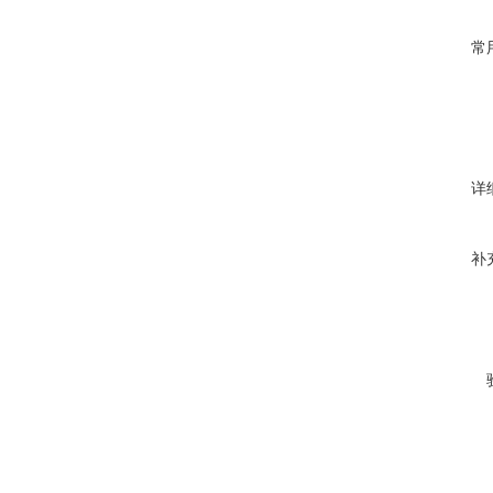
常
详
补