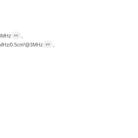
3MHz
。
Hz/0.5cm²@3MHz
。