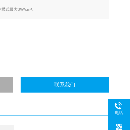
模式最大3W/cm²。
Hz可选择。
50%、100%连续。
MHz，S型小探头2.9@1MHz/2.4@3MHz。
联系我们
电话