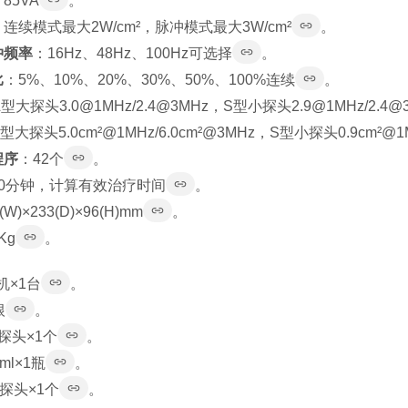
85VA
。
：连续模式最大2W/cm²，脉冲模式最大3W/cm²
。
冲频率
：16Hz、48Hz、100Hz可选择
。
比
：5%、10%、20%、30%、50%、100%连续
。
型大探头3.0@1MHz/2.4@3MHz，S型小探头2.9@1MHz/2.4@
型大探头5.0cm²@1MHz/6.0cm²@3MHz，S型小探头0.9cm²@1M
程序
：42个
。
30分钟，计算有效治疗时间
。
(W)×233(D)×96(H)mm
。
Kg
。
主机×1台
。
根
。
探头×1个
。
ml×1瓶
。
探头×1个
。