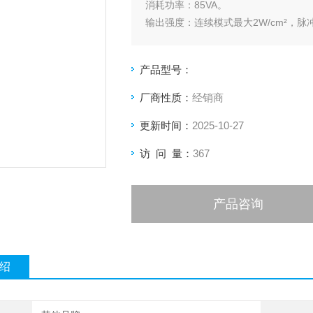
消耗功率：85VA。
输出强度：连续模式最大2W/cm²，脉冲
超声波脉冲频率：16Hz、48Hz、100
输出占空比：5%、10%、20%、30%、
产品型号：
BNR值：L型大探头3.0@1MHz/2.4@3
ERA值：L
厂商性质：
经销商
更新时间：
2025-10-27
访 问 量：
367
产品咨询
绍