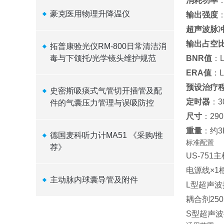
消耗功率
：
豪克医用物理升降温仪
输出强度
超声波脉
输出占空
拓普康验光仪RM-800日常清洁消
毒与下颌托/光学镜头维护规范
BNR值
：L
ERA值
：L
预设治疗
史密斯吸痰式气管切开插管及配
定时器
：
件的气囊压力管理与误吸防控
尺寸
：290
重量
：约3
德国麦科听力计MA51 《采购/推
标准配置
荐》
US-751
电源线×1
主动脉内球囊导管及附件
L型超声波
耦合剂250
S型超声波