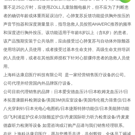
重不足25公斤时，应使用ZOLL儿童除颤电极片，但不应为了判断患
者的确切年龄或体重而延误治疗。心肺复苏反馈功能提供胸外按压的
声音节拍器和深度测量显示，指导急救人员按照AHA/ERC推荐的频率
和深度进行胸外按压。该功能适用于年龄8岁以上（含8岁）的患者。
该产品预期安装于公共场所，应由接受过心肺复苏与自动体外除颤器
使用培训的人员使用，或者接受过基本生命支持、高级生命支持培训
的人员使用，或者在其他医师授权下针对心脏骤停患者的急救人员使
用。
上海科达康启医疗科技有限公司 是一家经营销售医疗设备的公司。
公司代理并经营国内外品牌医疗设备。
公司目前代理销售的品牌：日本爱安德血压计/日本欧姆龙血压计/日
本拓普康眼科检测设备/美国3M供应室设备/美国伟伦视力筛查仪/日本
八光穿刺针/日本光电心电图机/日本捷斯特肺功能仪/日本美能肺功能
仪/飞利浦监护仪卓尔除颤监护仪/丹麦国际听力听力检查设备/丹麦麦
德森听力检测等设备.如需咨询或订购产品请与我们销售经理联系。
在此,上海科达康启医疗，愿与您携手共进，共创辉煌，全体员工竭诚