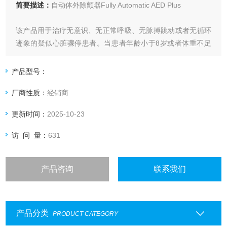
简要描述：
自动体外除颤器Fully Automatic AED Plus
该产品用于治疗无意识、无正常呼吸、无脉搏跳动或者无循环
迹象的疑似心脏骤停患者。当患者年龄小于8岁或者体重不足
25公斤时，应使用ZOLL儿童除颤电极片，但不应为了判断患
者的确切年龄或体重而延误治疗。心肺复苏反馈功能提供胸外
产品型号：
按压的声音节拍器和深度测量显示，指导急救人员按照
厂商性质：
经销商
AHA/ERC推荐的频率和深度进行胸外按压。该功能适用于年龄
8岁以
更新时间：
2025-10-23
访 问 量：
631
产品咨询
联系我们
产品分类
PRODUCT CATEGORY