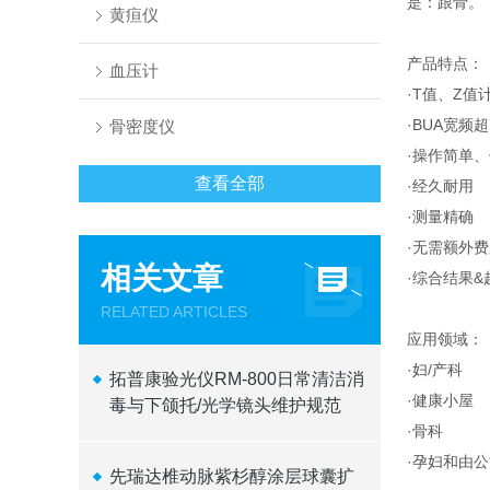
是：跟骨。
黄疸仪
产品特点：
血压计
·T值、Z值
·BUA宽频
骨密度仪
·操作简单
查看全部
·经久耐用
·测量精确
·无需额外
相关文章
·综合结果&
RELATED ARTICLES
应用领域：
·妇/
拓普康验光仪RM-800日常清洁消
·健康
毒与下颌托/光学镜头维护规范
·骨科
·孕妇和由
先瑞达椎动脉紫杉醇涂层球囊扩