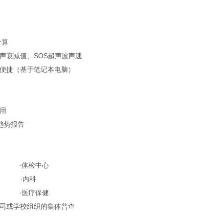
计算
超声衰减值、SOS超声波声速
、便捷（基于笔记本电脑）
费用
趋势报告
产科 ·体检中心
小屋 ·内科
 ·医疗保健
公司或学校组织的集体普查