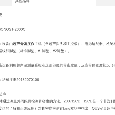
其他品牌
仪
NOST-2000C
：设备由
超声骨密度仪
主机（含超声探头和主控板）、电源适配器、检测模块
据线和脚垫（标准脚垫、#1脚垫、#2脚垫）。
该设备利用超声波测量受检者足跟部位的骨密度值，反应骨骼密度状况（
械注准20182070106
超声
一种通过测量外周跟骨检测骨密度的方法。2007ISCD（ISCD是一个
度仪的了解和正确应用）对骨密度检测官fang立场中指出，QUS定量超