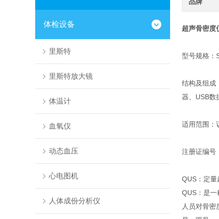
品牌
体检设备
超声骨密度
里斯特
型号规格：SO
里斯特放大镜
结构及组成
器、USB数
体温计
适用范围：
血氧仪
动态血压
注册证编号：沪
心电图机
QUS：定量
QUS：是
人体成份分析仪
人员对骨密