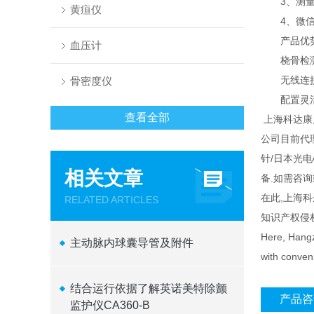
3、测量部
黄疸仪
4、微信扫
产品优
血压计
桡骨检测
无线连接
骨密度仪
配置灵活
查看全部
上海科达康
公司目前代
针/日本光
相关文章
备.如需咨
在此,上海
RELATED ARTICLES
知识产权侵
Here, Hangzh
主动脉内球囊导管及附件
with conveni
结合运行依据了解英诺美特除颤
产品咨
监护仪CA360-B