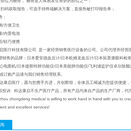
位为桡骨， 桡骨是人体易发生骨折的部位之一；
码获取报告，可选手持终端解决方案，直接热敏打印报告单；
势：
/方便卫生
/内置电池
/轻巧便携
启医疗科技有限公司 是一家经营销售医疗设备的公司。公司代理并经营
理销售的品牌：日本爱安德血压计/日本欧姆龙血压计/日本拓普康眼科检测
电心电图机/日本捷斯特肺功能仪/日本美能肺功能仪/飞利浦监护仪卓尔除
询或订购产品请与我们销售经理联系。
科达康启医疗，愿与您携手共进，共创辉煌，全体员工竭诚为您提供便捷，
权投诉: 科达康启不生产医疗产品，所有产品均来自产品的生产厂商，代
ou zhongdeng medical is willing to work hand in hand with you to create 
ent and excellent services!
询