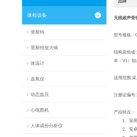
品牌
体检设备
无线超声骨
里斯特
型号规格：OS
里斯特放大镜
结构及组成:
本：V1）组
体温计
适用范围:
血氧仪
动态血压
注册证编号:苏
心电图机
产品特点：
1、采用超
人体成份分析仪
2、安卓操