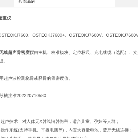
其他品牌
密度仪
TEOKJ7600、OSTEOKJ7600+、OSTEOKJ7600V、OSTEOKJ7600
无线超声骨密度仪
由主机、校准模块、定位标尺、充电线缆（选配）、支架（选
成。
采用超声波检测桡骨或胫骨的骨密度值。
械注准202220710580
声技术，对人体无X射线辐射伤害，适合儿童、孕妇等人群；
作系统(支持手机、平板电脑等)，内置大容量电池，蓝牙无线连接；