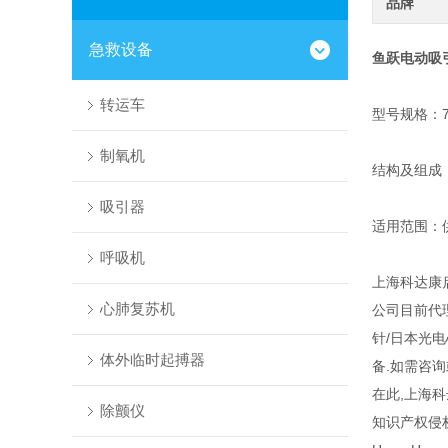
品牌
急救设备
鱼跃电动吸
转运车
型号规格：7A-
制氧机
结构及组成
吸引器
适用范围：
呼吸机
上海科达康
心肺复苏机
公司目前代
针/日本光
体外临时起搏器
备.如需咨
在此,上海
除颤仪
知识产权侵