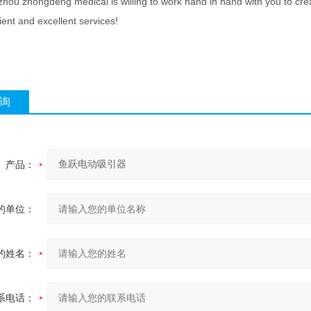
ou zhongdeng medical is willing to work hand in hand with you to create 
ent and excellent services!
询
产品：
的单位：
的姓名：
系电话：