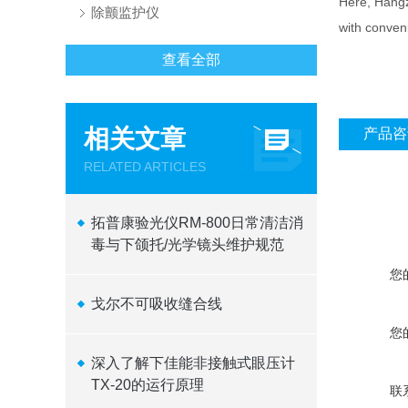
Here, Hangzh
除颤监护仪
with conveni
查看全部
相关文章
产品咨
RELATED ARTICLES
拓普康验光仪RM-800日常清洁消
毒与下颌托/光学镜头维护规范
您
戈尔不可吸收缝合线
您
深入了解下佳能非接触式眼压计
TX-20的运行原理
联