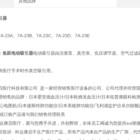
其他品牌
引器
23A、7A-23B、7A-23C、7A-23D、7A-23E
：
鱼跃电动吸引器
电动吸引器由活塞泵、真空表、负压调节器、空气过滤
供医疗手术时作真空吸引用。
启医疗科技有限公司 是一家经营销售医疗设备的公司。公司代理并经营
理销售的品牌：日本爱安德血压计/日本欧姆龙血压计/日本拓普康眼科检测
电心电图机/日本捷斯特肺功能仪/日本美能肺功能仪/飞利浦监护仪卓尔除
询或订购产品请与我们销售经理联系
科达康启医疗，愿与您携手共进，共创辉煌，全体员工竭诚为您提供zui便
权投诉: 科达康启不生产医疗产品，所有产品均来自产品的生产厂商，代