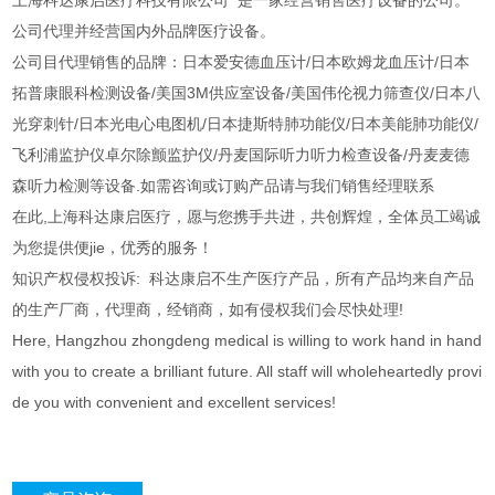
上海科达康启医疗科技有限公司 是一家经营销售医疗设备的公司。
公司代理并经营国内外品牌医疗设备。
公司目代理销售的品牌：日本爱安德血压计/日本欧姆龙血压计/日本
拓普康眼科检测设备/美国3M供应室设备/美国伟伦视力筛查仪/日本八
光穿刺针/日本光电心电图机/日本捷斯特肺功能仪/日本美能肺功能仪/
飞利浦监护仪卓尔除颤监护仪/丹麦国际听力听力检查设备/丹麦麦德
森听力检测等设备.如需咨询或订购产品请与我们销售经理联系
在此,上海科达康启医疗，愿与您携手共进，共创辉煌，全体员工竭诚
为您提供便jie，优秀的服务！
知识产权侵权投诉: 科达康启不生产医疗产品，所有产品均来自产品
的生产厂商，代理商，经销商，如有侵权我们会尽快处理!
Here, Hangzhou zhongdeng medical is willing to work hand in hand
with you to create a brilliant future. All staff will wholeheartedly provi
de you with convenient and excellent services!