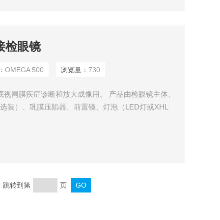
间接检眼镜
：
OMEGA 500
浏览量：
730
底视网膜疾症诊断和放大成像用。 产品由检眼镜主体、
0可选装）、巩膜压陷器、前置镜、灯泡（LED灯或XHL
页 跳转到第
页