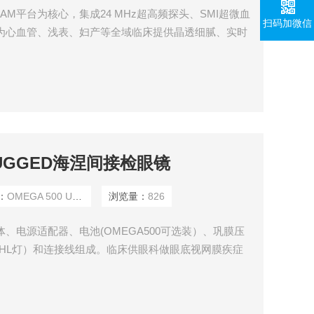
iBEAM平台为核心，集成24 MHz超高频探头、SMI超微血
扫码加微信
为心血管、浅表、妇产等全域临床提供晶透细腻、实时
PLUGGED海涅间接检眼镜
：
OMEGA 500 UNPLUGGED
浏览量：
826
、电源适配器、电池(OMEGA500可选装）、巩膜压
HL灯）和连接线组成。 ​临床供眼科做眼底视网膜疾症