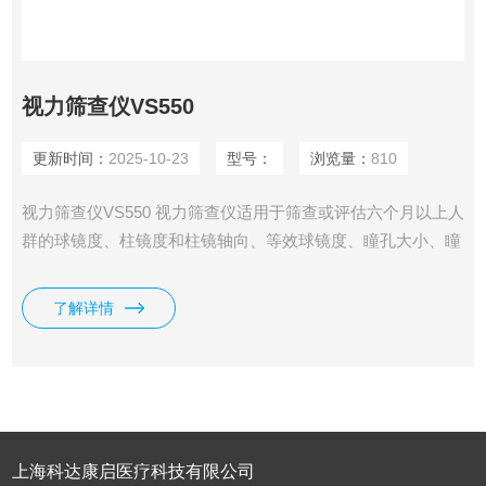
视力筛查仪VS550
更新时间：
2025-10-23
型号：
浏览量：
810
视力筛查仪VS550 视力筛查仪适用于筛查或评估六个月以上人
群的球镜度、柱镜度和柱镜轴向、等效球镜度、瞳孔大小、瞳
孔距离。不用于对人眼屈光状态的诊断，必要时，需到医疗机
构进行诊断和治疗。
了解详情
上海科达康启医疗科技有限公司