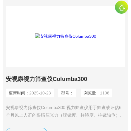
安视康视力筛查仪Columba300
更新时间：
2025-10-23
型号：
浏览量：
1108
安视康视力筛查仪Columba300 视力筛查仪用于筛查或评估6
个月以上人群的眼睛屈光力（球镜度、柱镜度、柱镜轴位）、
瞳孔直径、瞳距，不适用于无法固视以及严重屈光间质浑浊的
患者。不用于人眼屈光状态的诊断。