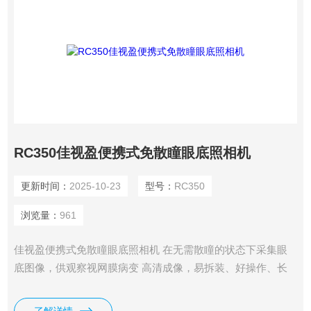
RC350佳视盈便携式免散瞳眼底照相机
更新时间：
2025-10-23
型号：
RC350
浏览量：
961
佳视盈便携式免散瞳眼底照相机 在无需散瞳的状态下采集眼
底图像，供观察视网膜病变 高清成像，易拆装、好操作、长
续航 适用于院内门诊、基层筛查、体检中心等场景 无缝对接
自研AI系统，对眼底影像进行智能分析