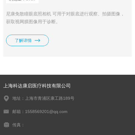
尼康免散瞳眼底照相机 可用于对眼底进行观察、拍摄图像，
获取视网膜图像用于诊断。
了解详情
上海科达康启医疗科技有限公司
地址：上海市青浦区康工路189号
邮箱：1558569201@qq.com
传真：