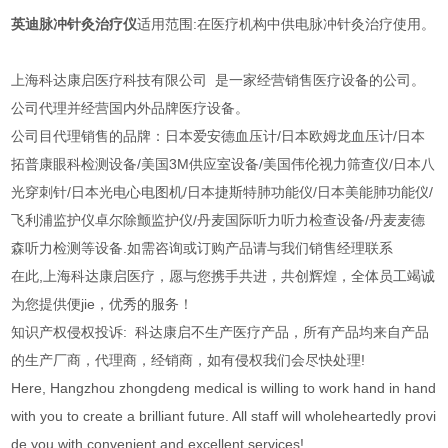
英迪脉冲针灸治疗仪
适用范围:在医疗机构中供电脉冲针灸治疗使用。
上海科达康启医疗科技有限公司 是一家经营销售医疗设备的公司。
公司代理并经营国内外品牌医疗设备。
公司目代理销售的品牌：日本爱安德血压计/日本欧姆龙血压计/日本
拓普康眼科检测设备/美国3M供应室设备/美国伟伦视力筛查仪/日本八
光穿刺针/日本光电心电图机/日本捷斯特肺功能仪/日本美能肺功能仪/
飞利浦监护仪卓尔除颤监护仪/丹麦国际听力听力检查设备/丹麦麦德
森听力检测等设备.如需咨询或订购产品请与我们销售经理联系
在此,上海科达康启医疗，愿与您携手共进，共创辉煌，全体员工竭诚
为您提供便jie，优秀的服务！
知识产权侵权投诉: 科达康启不生产医疗产品，所有产品均来自产品
的生产厂商，代理商，经销商，如有侵权我们会尽快处理!
Here, Hangzhou zhongdeng medical is willing to work hand in hand
with you to create a brilliant future. All staff will wholeheartedly provi
de you with convenient and excellent services!