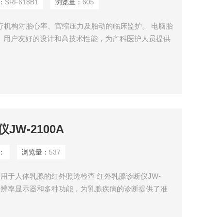
：
SRF618B1
浏览量：
605
疗机构对胎心率、宫缩压力及胎动的临床监护。 电脑胎
功能、用户友好的设计和高技术性能，为产科医护人员提供
案。
W-2100A
：
浏览量：
537
A 用于人体乳腺的红外照透检查 红外乳腺诊断仪JW-
高分辨率显示器和多种功能，为乳腺疾病的诊断提供了准
的发现。