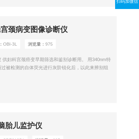
扫码加微信
荧光宫颈病变图像诊断仪
：
OBI-3L
浏览量：
975
供妇科宫颈癌变早期筛选和鉴别诊断用。 用340nm特
通过被检测的自体荧光进行灰阶锐化后，以此来辨别组
电脑胎儿监护仪