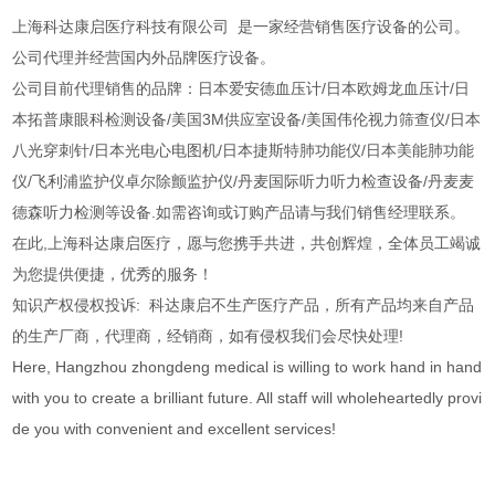
上海科达康启医疗科技有限公司 是一家经营销售医疗设备的公司。
公司代理并经营国内外品牌医疗设备。
公司目前代理销售的品牌：日本爱安德血压计/日本欧姆龙血压计/日
本拓普康眼科检测设备/美国3M供应室设备/美国伟伦视力筛查仪/日本
八光穿刺针/日本光电心电图机/日本捷斯特肺功能仪/日本美能肺功能
仪/飞利浦监护仪卓尔除颤监护仪/丹麦国际听力听力检查设备/丹麦麦
德森听力检测等设备.如需咨询或订购产品请与我们销售经理联系。
在此,上海科达康启医疗，愿与您携手共进，共创辉煌，全体员工竭诚
为您提供便捷，优秀的服务！
知识产权侵权投诉: 科达康启不生产医疗产品，所有产品均来自产品
的生产厂商，代理商，经销商，如有侵权我们会尽快处理!
Here, Hangzhou zhongdeng medical is willing to work hand in hand
with you to create a brilliant future. All staff will wholeheartedly provi
de you with convenient and excellent services!