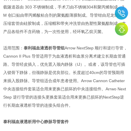
载隧道器由 303 不锈钢制成，手术刀由不锈钢304和聚丙烯制成，3
M 创口贴由带丙烯酸粘合剂的聚氨酯薄膜制成。导管钳由尼龙制成，
压缩套管由硅胶制成，压缩帽和带夹冲洗管由热塑性聚氨酯制成。本
产品各组件不含药物，为一次性使用，经环氧乙烷灭菌。
适用范围：
泰利福血液透析导管组
Arrow NextStep 顺行和逆行导管，
Cannon II Plus 导管适用于为血液透析和血浆分离术建立长期血管通
路。导管经皮插入，优先置入颈内静脉（IJ）。或者，该导管也可插
入锁骨下静脉，但颈静脉是优良部位。长度超过40cm的导管预期用
来插入股静脉。导管组适合成年患者使用。Arrow Cannon Catheter
中央连接组件套装适合用来更换已损坏的中央连接组件。Arrwo Next
Step 逆行导管的连接头更换套装适合用来更换已损坏的NextStep逆
行长期血液透析导管的连接头组合件。
泰利福血液透析用中心静脉导管套件