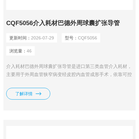
CQF5056介入耗材巴德外周球囊扩张导管
更新时间：
2026-07-29
型号：
CQF5056
浏览量：
46
介入耗材巴德外周球囊扩张导管是进口第三类血管介入耗材，
主要用于外周血管狭窄病变经皮腔内血管成形手术，依靠可控
压力扩张血管管腔，同时也可完成支架后扩张、透析动静脉瘘
狭窄修复，是外周介入手术中的基础核心器械。
了解详情