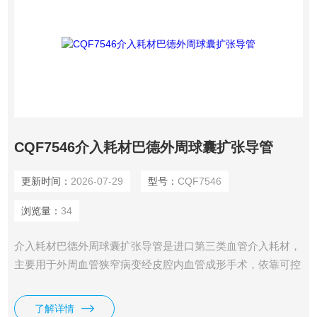
CQF7546介入耗材巴德外周球囊扩张导管
更新时间：
2026-07-29
型号：
CQF7546
浏览量：
34
介入耗材巴德外周球囊扩张导管是进口第三类血管介入耗材，
主要用于外周血管狭窄病变经皮腔内血管成形手术，依靠可控
压力扩张血管管腔，同时也可完成支架后扩张、透析动静脉瘘
狭窄修复，是外周介入手术中的基础核心器械。
了解详情