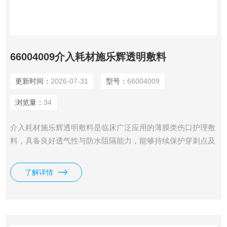
66004009介入耗材施乐辉透明敷料
更新时间：
2026-07-31
型号：
66004009
浏览量：
34
介入耗材施乐辉透明敷料是临床广泛应用的薄膜类伤口护理敷
料，具备良好透气性与防水阻隔能力，能够持续保护穿刺点及
浅表创面，便于医护人员无创观察伤口状况，多用于静脉留置
针固定、浅表伤口防护。
了解详情