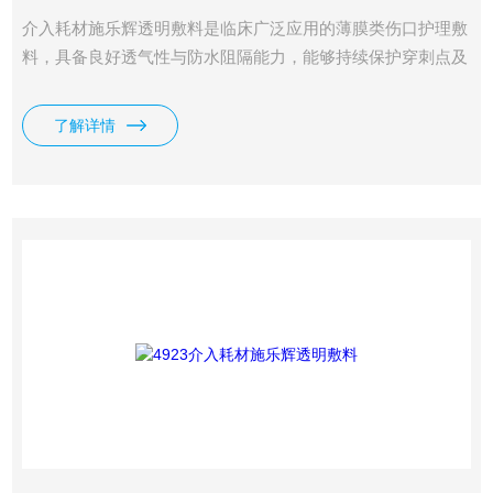
介入耗材施乐辉透明敷料是临床广泛应用的薄膜类伤口护理敷
料，具备良好透气性与防水阻隔能力，能够持续保护穿刺点及
浅表创面，便于医护人员无创观察伤口状况，多用于静脉留置
针固定、浅表伤口防护。
了解详情