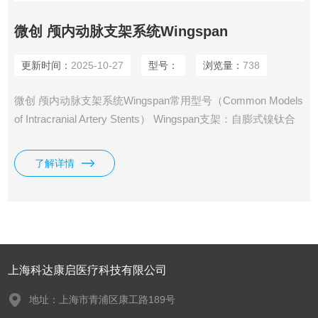
微创 颅内动脉支架系统Wingspan
更新时间：
2025-10-27
型号：
浏览量：
738
微创 颅内动脉支架系统Wingspan常用型号（Common Models
of Intracranial Artery Stents） Wingspan支架：自膨式镍钛合
金支架，常与Gateway造影球囊联合应用，用于治疗严重症状
性颅内动脉粥样硬化性疾病。 NOVA支架：球囊扩张式药物洗
了解详情
脱支架，专门用于颅内动脉粥样硬化性狭窄，具有较低的再狭
窄率。 APOLLO™支架：采用“加强环”设计，具有较低
上海科达康启医疗科技有限公司
地址：上海市青浦区康工路189号