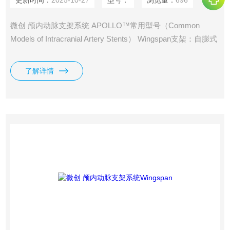
更新时间：
2025-10-27
型号：
浏览量：
696
微创 颅内动脉支架系统 APOLLO™常用型号（Common
Models of Intracranial Artery Stents） Wingspan支架：自膨式
镍钛合金支架，常与Gateway造影球囊联合应用，用于治疗严
重症状性颅内动脉粥样硬化性疾病。 NOVA支架：球囊扩张式
了解详情
药物洗脱支架，专门用于颅内动脉粥样硬化性狭窄，具有较低
的再狭窄率。 APOLLO™支架：采用“加强环”设计，具有较低