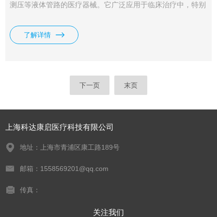
测压等液体管路的医疗器械。它广泛应用于临床治疗中，特别
是在需要多路输液或压力监测的场景。
了解详情
下一页
末页
上海科达康启医疗科技有限公司
地址：上海市青浦区康工路189号
邮箱：1558569201@qq.com
传真：
关注我们