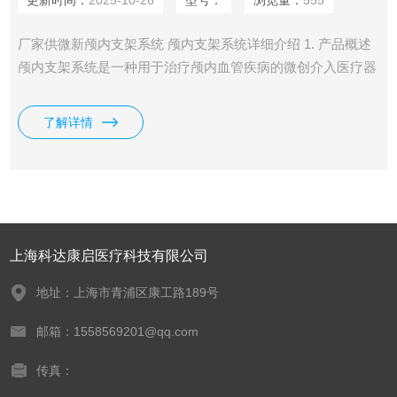
更新时间：
2025-10-26
型号：
浏览量：
555
厂家供微新颅内支架系统 颅内支架系统详细介绍 1. 产品概述
颅内支架系统是一种用于治疗颅内血管疾病的微创介入医疗器
械。它通过在血管内植入支架，支撑狭窄或病变的血管壁，改
善血流，预防血管破裂或再次狭窄
了解详情
上海科达康启医疗科技有限公司
地址：上海市青浦区康工路189号
邮箱：1558569201@qq.com
传真：