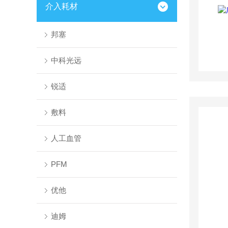
介入耗材
邦塞
中科光远
锐适
敷料
人工血管
PFM
优他
迪姆