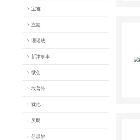
宝雅
立鑫
理诺珐
新津事丰
微创
埃普特
犹他
昊朗
益思妙