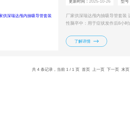
更新时间：
2025-10-26
型号
厂家供深瑞达颅内抽吸导管套装 
性脑卒中：用于症状发作后8小时
和M2段、基底动脉和椎动脉）继
败或禁忌：对于不能使用静脉组织型纤
了解详情
者，颅内抽吸导管套装是重要的
共 4 条记录，当前 1 / 1 页 首页 上一页 下一页 末