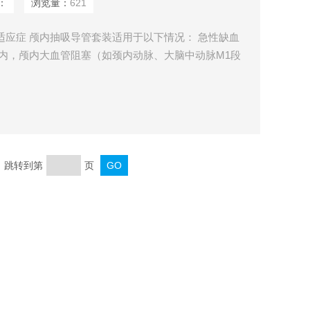
：
浏览量：
621
适应症 颅内抽吸导管套装适用于以下情况： 急性缺血
内，颅内大血管阻塞（如颈内动脉、大脑中动脉M1段
发的急性缺血性脑卒中患者的血管再通。 静脉溶栓失
溶酶原激活物（IV t-PA）或IV t-PA治疗失败的患
治疗选择
页 跳转到第
页