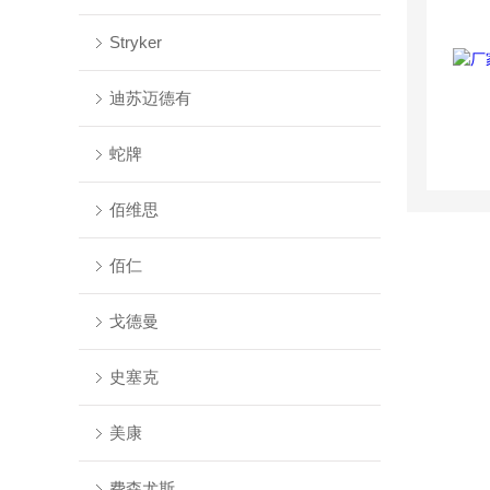
Stryker
迪苏迈德有
蛇牌
佰维思
佰仁
戈德曼
史塞克
美康
费森尤斯