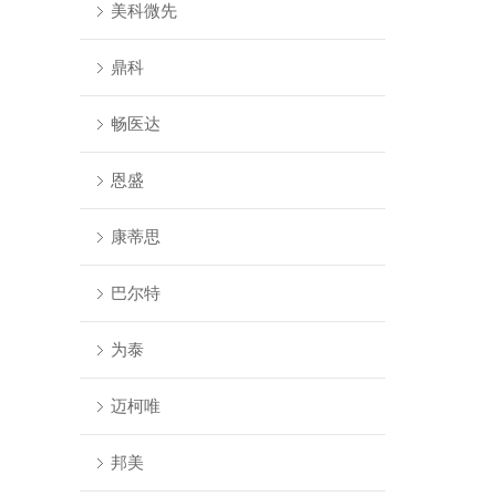
美科微先
鼎科
畅医达
恩盛
康蒂思
巴尔特
为泰
迈柯唯
邦美