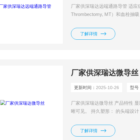
厂家供深瑞达远端通路导管 适应症 
Thrombectomy, MT）和血栓抽吸
闭塞（Distal Medium Vesse
分支、大脑前动脉（ACA）的A2
了解详情
厂家供深瑞达微导丝
更新时间：
2025-10-26
型号
厂家供深瑞达微导丝 产品特性 
晰可见。 持久塑形： 的头端设
切割技术，导丝具有出色的扭控性
了解详情