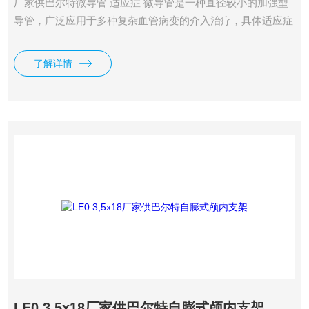
厂家供巴尔特微导管 适应症 微导管是一种直径较小的加强型
导管，广泛应用于多种复杂血管病变的介入治疗，具体适应症
包括： 冠状动脉疾病： 闭塞或次全闭塞病变（CTO）。 分叉
病变、严重钙化病变及严重扭曲病变。 用于冠状动脉造影和
了解详情
支架植入手术。 外周血管疾病： 外周动脉狭窄或闭塞性病
变，如髂动脉、股动脉、腘动脉及膝下动脉。 动静脉瘘狭窄
LE0.3,5x18厂家供巴尔特自膨式颅内支架