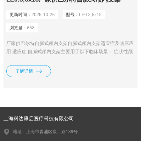
更新时间：
2025-10-26
型号：
LE0.3,5x18
浏览量：
658
厂家供巴尔特自膨式颅内支架自膨式颅内支架适应症及临床应
用 适应症 自膨式颅内支架主要用于以下临床场景： 症状性颅
内动脉狭窄（sICAS）： 适用于近期发生短暂性脑缺血发作
（TIA）或缺血性卒中，且主要颅内动脉存在70%-99%的动脉
了解详情
粥样硬化性狭窄的患者。 适用于治疗颅内动脉狭窄，特别是
那些药物治疗失败或存在高风险的患者
上海科达康启医疗科技有限公司
地址：上海市青浦区康工路189号