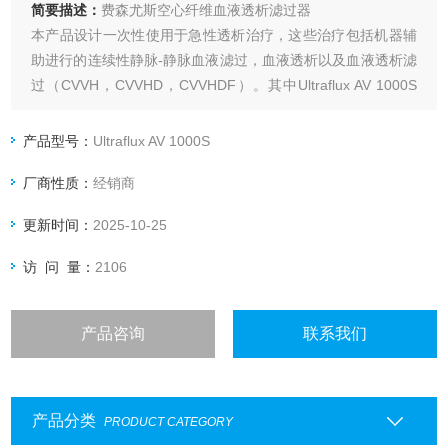
简要描述：
费森尤斯空心纤维血液透析滤过器
本产品设计一次性使用于急性透析治疗，这些治疗包括机器辅
助进行的连续性静脉-静脉血液滤过，血液透析以及血液透析滤
过（CVVH，CVVHD，CVVHDF）。其中Ultraflux AV 1000S
特别推荐用于高容量CVVH/CVVHDF。Ultraflux AV 400S和
Ultraflux AV 600S也适用于非机器辅助的连续性动脉-静脉血液
产品型号：
Ultraflux AV 1000S
滤过或血液透析（CAVH
厂商性质：
经销商
更新时间：
2025-10-25
访 问 量：
2106
产品咨询
联系我们
产品分类
PRODUCT CATEGORY