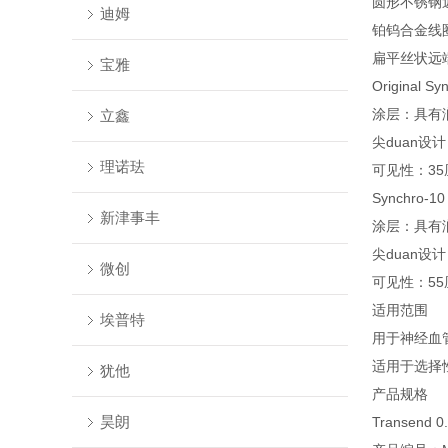
圆形不锈钢
迪姆
铂钨合金线圈
扁平丝状远
宝雅
Original S
涂层：具有
立鑫
尖duan设
理诺珐
可见性：3
Synchro-10
新津事丰
涂层：具有
尖duan设
微创
可见性：5
适用范围
埃普特
用于神经血
适用于选择
犹他
产品规格
昊朗
Transend 0