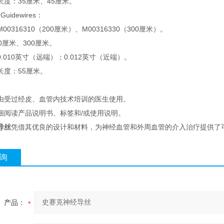
度：35厘米、45厘米。
 Guidewires：
0316310（200厘米）、M00316330（300厘米）。
0厘米、300厘米。
.010英寸（远端）；0.012英寸（近端）。
长度：55厘米。
由受过经皮、血管内技术培训的医生使用。
细阅读产品说明书、标签和/或使用说明。
导丝
凭借其优良的设计和材料，为神经血管和外周血管的介入治疗提供了
询
产品：