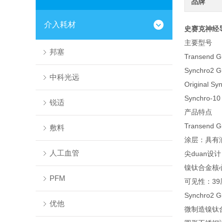
品牌
介入耗材
史赛克神经
主要型号
邦塞
Transend G
Synchro2 G
中科光远
Original Sy
Synchro-10
锐适
产品特点
Transend G
敷料
涂层：具有
人工血管
尖duan设
镍钛合金核
PFM
可见性：3
Synchro2 G
优他
微制造镍钛