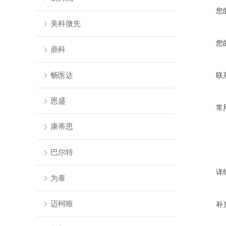
您
美科微先
您
鼎科
畅医达
联
恩盛
常
康蒂思
巴尔特
详
为泰
迈柯唯
补