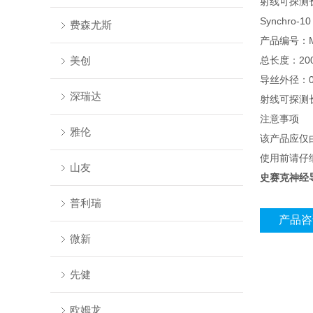
射线可探测长
Synchro-10
费森尤斯
产品编号：M0
美创
总长度：20
导丝外径：0
深瑞达
射线可探测
注意事项
雅伦
该产品应仅
使用前请仔
山友
史赛克神经
普利瑞
产品咨
微新
先健
欧姆龙