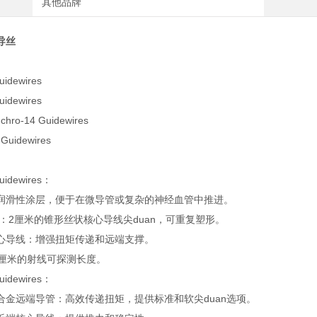
其他品牌
导丝
uidewires
uidewires
nchro-14 Guidewires
 Guidewires
uidewires：
润滑性涂层，便于在微导管或复杂的神经血管中推进。
计：2厘米的锥形丝状核心导线尖duan，可重复塑形。
心导线：增强扭矩传递和远端支撑。
9厘米的射线可探测长度。
uidewires：
合金远端导管：高效传递扭矩，提供标准和软尖duan选项。