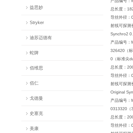
产品编号：M0
益思妙
总长度：18
导丝外径：0
Stryker
射线可探测
Synchro2 0
迪苏迈德有
产品编号：M0
326420（
蛇牌
0（标准尖d
总长度：20
佰维思
导丝外径：0
佰仁
射线可探测
Original S
戈德曼
产品编号：M
0313320
史塞克
总长度：20
导丝外径：0
美康