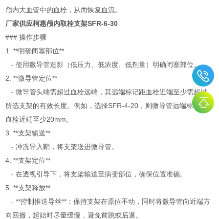
颅内大血管中的血栓，从而恢复血流。
厂家供应柯惠颅内取栓支架SFR-6-30
### 操作步骤
1. **明确闭塞部位**
- 使用微导管造影（低压力、低浓度、低剂量）明确闭塞部位。
2. **微导管定位**
- 微导管头端需超过血栓远端，其远端标记距血栓近端至少需超过
所选支架的有效长度。例如，选择SFR-4-20，则微导管远端标记距
血栓近端至少20mm。
3. **支架输送**
- 冲洗导入鞘，将支架送进微导管。
4. **支架定位**
- 在透视引导下，将支架输送至病变部位，确保位置准确。
5. **支架释放**
- **控制推送导丝**：保持支架在原位不动，同时将微导管向近端方
向回撤，起始时尽量缓慢，避免前跳或后退。