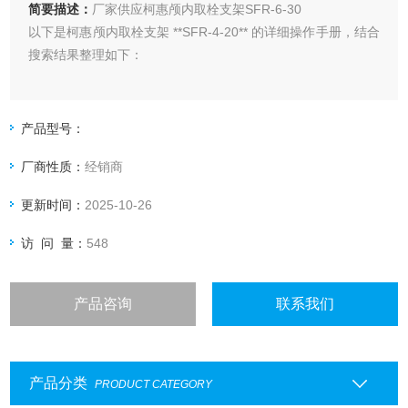
简要描述：
厂家供应柯惠颅内取栓支架SFR-6-30
以下是柯惠颅内取栓支架 **SFR-4-20** 的详细操作手册，结合
搜索结果整理如下：
### 产品概述
产品型号：
- **型号**：SFR-4-20
厂商性质：
经销商
- **结构及组成**：由一个预装在保护套内的Solitaire FR取栓支
更新时间：
2025-10-26
架连接一条推送金属丝组成。支架和推送金属丝均选用镍钛合
金材料制成，不透射线标记为90%铂/10%铱合金材料。
访 问 量：
548
产品咨询
联系我们
产品分类
PRODUCT CATEGORY