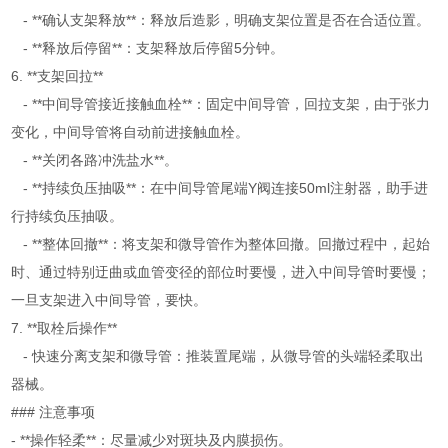
- **确认支架释放**：释放后造影，明确支架位置是否在合适位置。
- **释放后停留**：支架释放后停留5分钟。
6. **支架回拉**
- **中间导管接近接触血栓**：固定中间导管，回拉支架，由于张力
变化，中间导管将自动前进接触血栓。
- **关闭各路冲洗盐水**。
- **持续负压抽吸**：在中间导管尾端Y阀连接50ml注射器，助手进
行持续负压抽吸。
- **整体回撤**：将支架和微导管作为整体回撤。回撤过程中，起始
时、通过特别迂曲或血管变径的部位时要慢，进入中间导管时要慢；
一旦支架进入中间导管，要快。
7. **取栓后操作**
- 快速分离支架和微导管：推装置尾端，从微导管的头端轻柔取出
器械。
### 注意事项
- **操作轻柔**：尽量减少对斑块及内膜损伤。