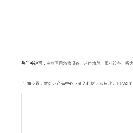
热门关键词：
主营医用急救设备、超声放射、眼科设备、听力设备、诊察设备
当前位置：
首页
>
产品中心
>
介入耗材
>
迈柯唯
> HEW3