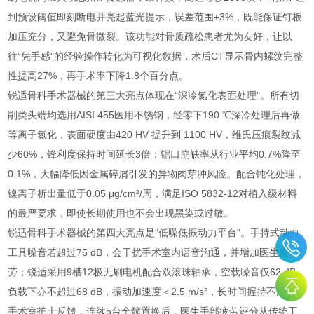
到预设阈值即刻断电并亮起蓝光提示，误差范围±3%，既能保证钉板
加压充分，又避免骨微裂。该功能对骨质疏松患者尤为友好，让以
往“凭手感"的经验操作转化为可视化数据，术后CT显示骨内螺纹完整
性提高27%，再手术率下降1.8个百分点。
锐适骨科手术器械的第三大亮点体现在“深冷氮化表面处理"。所有切
削类头端均选用AISI 455医用不锈钢，经零下190 ℃深冷处理后再做
等离子氮化，表面硬度由420 HV 提升到 1100 HV，维氏压痕裂纹减
少60%，锋利度保持时间延长3倍；锯口崩缺率从行业平均0.7%降至
0.1%，大幅降低因金属碎屑引发的异物肉芽肿风险。配合钝化处理，
镍离子析出量低于0.05 μg/cm²/周，满足ISO 5832-12对植入级材料
的最严要求，即使长期使用也不会出现黑染或过敏。
锐适骨科手术器械的第四大亮点是“低噪低振动力平台"。手持式动力
工具噪音若超过75 dB，会干扰手术室内语音沟通，并增加医生疲
劳；锐适采用9槽12极无刷电机配合双滚珠轴承，空载噪音仅62 dB，
负载下亦不超过68 dB，振动加速度＜2.5 m/s²，长时间握持不麻手。
手术室护士反馈，连续5台全髋置换后，医生手部疲劳评分从传统工