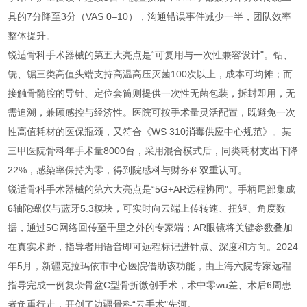
具的7分降至3分（VAS 0–10），沟通错误事件减少一半，团队效率
整体提升。
锐适骨科手术器械的第五大亮点是“可复用与一次性兼容设计"。钻、
铣、锯三类高值头端支持高温高压灭菌100次以上，成本可均摊；而
接触骨髓腔的导针、定位套筒则提供一次性无菌包装，拆封即用，无
需追溯，兼顾感控与经济性。医院可按手术量灵活配置，既避免一次
性高值耗材的医保瓶颈，又符合《WS 310消毒供应中心规范》。某
三甲医院骨科年手术量8000台，采用混合模式后，同类耗材支出下降
22%，感染率保持为零，得到院感科与财务科双重认可。
锐适骨科手术器械的第六大亮点是“5G+AR远程协同"。手柄尾部集成
6轴陀螺仪与蓝牙5.3模块，可实时向云端上传转速、扭矩、角度数
据，通过5G网络回传至千里之外的专家端；AR眼镜将关键参数叠加
在真实术野，指导者用语音即可远程标记进针点、深度和方向。2024
年5月，新疆克拉玛依市中心医院借助该功能，由上海六院专家远程
指导完成一例复杂骨盆C型骨折微创手术，术中零wu差、术后6周患
者负重行走，开创了边疆骨科“云手术"先河。