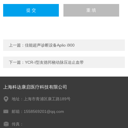
上一篇：
佳能超声诊断设备Aplio i900
下一篇：
YCR-I型友德邦桡动脉压迫止血带
上海科达康启医疗科技有限公司
地址：上海市青浦区康工路189号
邮箱：1558569201@qq.com
传真：