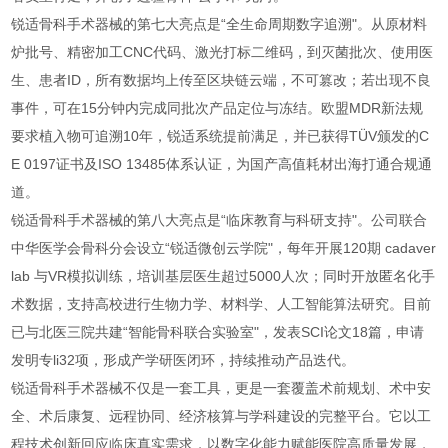
锐适骨科手术器械的第七大亮点是“全生命周期数字追溯"。从原材料
炉批号、精密加工CNC代码、激光打标二维码，到灭菌批次、使用医
生、患者ID，所有数据均上传至区块链云端，不可篡改；若出现不良
事件，可在15分钟内完成同批次产品定位与冻结。欧盟MDR新法规
要求植入物可追溯10年，锐适系统提前满足，并已获得TÜV颁发的C
E 0197证书及ISO 13485体系认证，为国产高值耗材出海打通合规通
道。
锐适骨科手术器械的第八大亮点是“临床教育与科研支持"。公司联合
中华医学会骨科分会设立“锐适微创云学院"，每年开展120期 cadaver
lab 与VR模拟训练，培训基层医生超过5000人次；同时开放匿名化手
术数据，支持高校进行生物力学、材料学、人工智能算法研究。目前
已与北医三院共建“智能骨科联合实验室"，发表SCI论文18篇，申请
发明专li32项，形成产学研医闭环，持续推动产品迭代。
锐适骨科手术器械不仅是一套工具，更是一套覆盖术前规划、术中安
全、术后康复、远程协同、经济核算与学科建设的完整平台。它以工
程技术创新回应临床真实需求，以数字化能力赋能医院高质量发展，