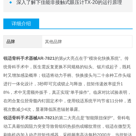
深入了解下佳能非接触式眼压计TX-20的运行原理
详细介绍
品牌
其他品牌
锐适骨科手术器械AR-7821
的第yi大亮点在于“模块化快换系统"。传
统骨科手术中，医生需反复更换不同规格的钻头、锯片或起子，既耗
时又增加感染概率；锐适将动力手柄、快换接头与二十余种工作头端
进行一体化设计，3秒即可完成锁止与释放，扭矩传递效率提升1
8%，术中无需额外扳手，真正实现“单手操作"。临床对比试验表明，
在闭合复位胫骨髓内钉固定术中，使用锐适系统平均节省11分钟，透
视次数减少4次，显著降低医患辐射暴露。
锐适骨科手术器械AR-7821
的第二大亮点是“智能限扭保护"。骨科电
动工具最怕因阻力突变导致骨组织热损伤或螺纹滑丝，锐适在微型无
刷电机内加入动态扭矩传感器，采样频率高达每秒2000次，当扭矩达