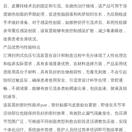
后、皮瓣转移术后的固定和引流。在烧伤治疗领域，该产品可用于深
度烧伤创面的早期处理，促进焦痂脱落和肉芽组织生长，为后期植皮
手术做好准备。对于感染性创面，如脓肿切开引流术后、坏死性筋膜
炎等重症感染创面，该装置能够有效控制感染扩散，减少毒素吸收，
改善患者全身状况。
产品优势与性能特点
汇博封闭式负压引流装置在设计和制造过程中充分体现了人性化理念
和临床实际需求，具有多项显著优势。在材料选择方面，产品采用优
质医用高分子材料，具有良好的生物相容性，无毒无刺激，不会引起
组织过敏反应，确保患者使用安全。引流管设计科学合理，管腔通
畅，不易堵塞，能够有效引流各类粘稠渗出液，包括血液、脓液及组
织液等。
该装置的密封性能卓yue，密封贴膜与皮肤贴合紧密，即使在关节等
活动部位也能保持良好的密封效果，有效防止漏气现象发生。负压调
节范围广泛，可根据不同创面类型和愈合阶段灵活调整负压值，实现
个体化治疗。系统操作简便，医护人员经过简单培训即可熟练掌握，