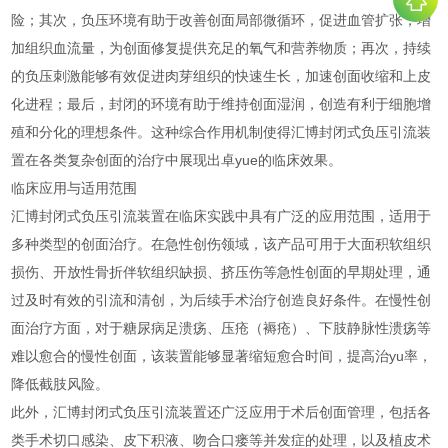
险；其次，负压环境有助于改善创面局部微循环，促进血管扩张，增
加组织血流量，为创面修复提供充足的氧气和营养物质；再次，持续
的负压刺激能够有效促进肉芽组织的快速生长，加速创面收缩和上皮
化进程；最后，封闭的环境有助于维持创面湿润，创造有利于细胞增
殖和分化的理想条件。这种综合作用机制使得汇博封闭式负压引流装
置在各类复杂创面的治疗中展现出卓yue的临床效果。
临床应用与适用范围
汇博封闭式负压引流装置在临床实践中具有广泛的应用范围，适用于
多种类型的创面治疗。在急性创伤领域，该产品可用于大面积软组织
损伤、开放性骨折伴软组织缺损、挤压伤等急性创面的早期处理，通
过及时有效的引流和清创，为后续手术治疗创造良好条件。在慢性创
面治疗方面，对于糖尿病足溃疡、压疮（褥疮）、下肢静脉性溃疡等
难以愈合的慢性创面，该装置能够显著缩短愈合时间，提高治yu率，
降低截肢风险。
此外，汇博封闭式负压引流装置还广泛应用于术后创面管理，包括各
类手术切口感染、皮下积液、吻合口瘘等并发症的处理，以及植皮术