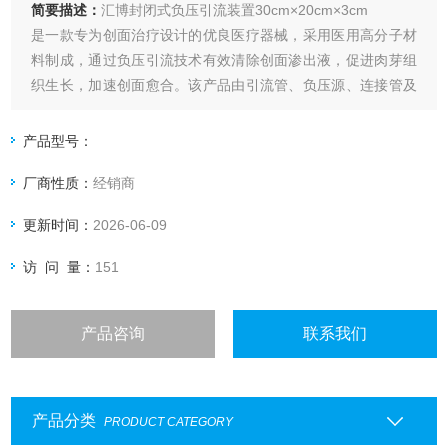
简要描述：
汇博封闭式负压引流装置30cm×20cm×3cm
是一款专为创面治疗设计的优良医疗器械，采用医用高分子材
料制成，通过负压引流技术有效清除创面渗出液，促进肉芽组
织生长，加速创面愈合。该产品由引流管、负压源、连接管及
密封贴膜等组件构成，操作简便，密封性能优异，广泛应用于
各类急慢性创面的治疗护理，为临床医生提供了安全可靠的创
产品型号：
面管理解决方案。
厂商性质：
经销商
更新时间：
2026-06-09
访 问 量：
151
产品咨询
联系我们
产品分类
PRODUCT CATEGORY