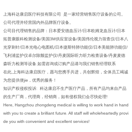
上海科达康启医疗科技有限公司 是一家经营销售医疗设备的公司。
公司代理并经营国内外品牌医疗设备。
公司目代理销售的品牌：日本爱安德血压计/日本欧姆龙血压计/日本
拓普康眼科检测设备/美国3M供应室设备/美国伟伦视力筛查仪/日本八
光穿刺针/日本光电心电图机/日本捷斯特肺功能仪/日本美能肺功能仪/
飞利浦监护仪卓尔除颤监护仪/丹麦国际听力听力检查设备/丹麦麦德
森听力检测等设备.如需咨询或订购产品请与我们销售经理联系
在此,上海科达康启医疗，愿与您携手共进，共创辉煌，全体员工竭诚
为您提供便jie，优秀的服务！
知识产权侵权投诉: 科达康启不生产医疗产品，所有产品均来自产品
的生产厂商，代理商，经销商，如有侵权我们会尽快处理!
Here, Hangzhou zhongdeng medical is willing to work hand in hand
with you to create a brilliant future. All staff will wholeheartedly provi
de you with convenient and excellent services!