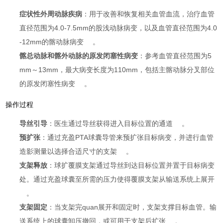
症状性外周动脉疾病
：用于改善和恢复相关血管血流，治疗血管
直径范围为4.0-7.5mm的股浅动脉病变，以及血管直径范围为4.0
-12mm的髂动脉病变
。
髂总动脉和髂外动脉的原发闭塞性病变
：参考血管直径范围为5
mm～13mm，最大病变长度为110mm，包括主髂动脉分叉部位
的原发闭塞性病变
。
操作过程
导丝引导
：医生通过导丝获得进入目标位置的通道
。
预扩张
：通过充盈PTA球囊导管来预扩张目标病变，并进行血管
造影测量以选择合适尺寸的支架
。
支架释放
：球扩覆膜支架通过导丝到达目标位置并置于目标病变
处。通过充盈球囊至所需的压力使得覆膜支架从输送系统上展开
。
支架固定
：当支架完quan展开和固定时，支架支撑目标血管。输
送系统上的球囊卸压撤回，或可用于支架后扩张
。