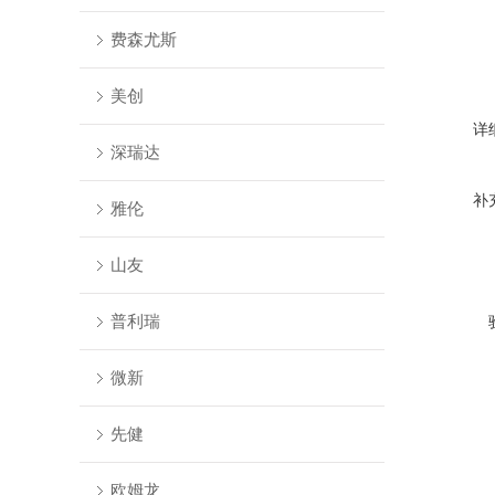
费森尤斯
美创
详
深瑞达
补
雅伦
山友
普利瑞
微新
先健
欧姆龙