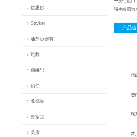
一次性使用
益思妙
强生端端吻
Stryker
产品咨
迪苏迈德有
蛇牌
佰维思
您
佰仁
您
戈德曼
联
史塞克
美康
常