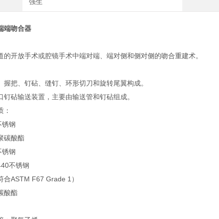
强生
端端吻合器
道的开放手术或腔镜手术中端对端、端对侧和侧对侧的吻合重建术。
、握把、钉砧、缝钉、环形切刀和旋转尾翼构成。
口钉砧输送装置，主要由输送管和钉砧组成。
质：
不锈钢
聚碳酸酯
不锈钢
40不锈钢
ASTM F67 Grade 1）
碳酸酯