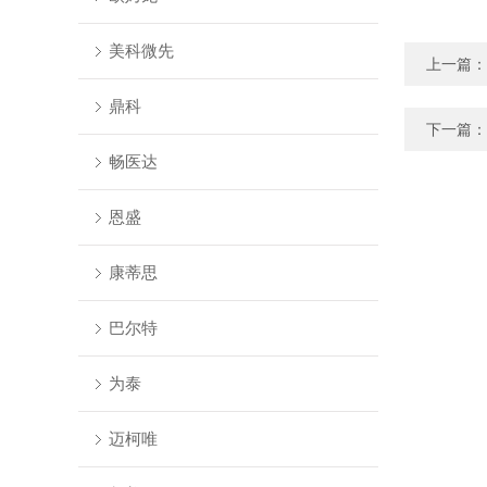
美科微先
上一篇：
鼎科
下一篇：
畅医达
恩盛
康蒂思
巴尔特
为泰
迈柯唯