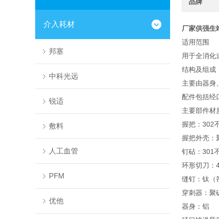
品牌
介入耗材
厂家供强生
适用范围
邦塞
用于全消化
结构及组成
中科光远
主要由器身
配件包括经
锐适
主要部件材
握把：302
敷料
握把外壳：
人工血管
钉砧：301
环形切刀：4
PFM
缝钉：钛（符合
穿刺器：聚
优他
器身：铝