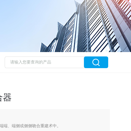
合器
端端、端侧或侧侧吻合重建术中。