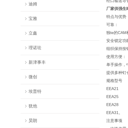
经口输送导
迪姆
厂家供强生
特点与优势
宝雅
可靠：
独te的C
立鑫
安全锁定功
理诺珐
组织保持按
使用方便：
新津事丰
单手操作，
提供多种钉
微创
规格型号
EEA21
埃普特
EEA25
EEA28
犹他
EEA31。
昊朗
注意事项