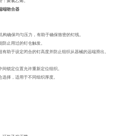
管：聚氯乙烯。
端端吻合器
AM机构确保均匀压力，有助于确保致密的钉线。
能防止用过的钉仓触发。
钮有助于设定闭合的钉高度并防止组织从器械的远端滑出。
中间锁定位置允许重新定位组织。
仓选择，适用于不同组织厚度。